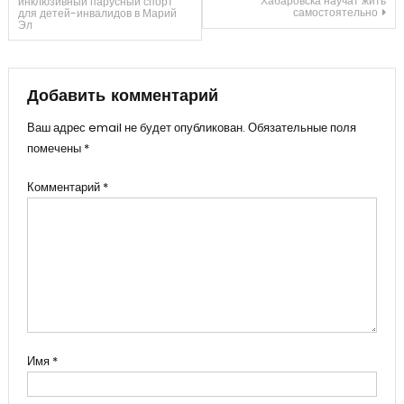
Хабаровска научат жить
инклюзивный парусный спорт
самостоятельно
для детей-инвалидов в Марий
Эл
по
записям
Добавить комментарий
Ваш адрес email не будет опубликован.
Обязательные поля
помечены
*
Комментарий
*
Имя
*