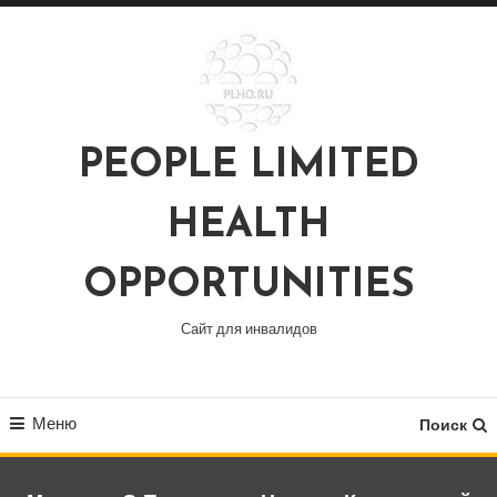
Перейти
к
содержимому
PEOPLE LIMITED
HEALTH
OPPORTUNITIES
Сайт для инвалидов
Меню
Поиск