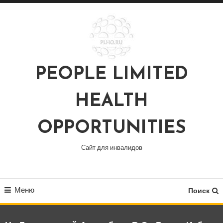
Перейти
к
содержимому
PEOPLE LIMITED
HEALTH
OPPORTUNITIES
Сайт для инвалидов
Меню
Поиск