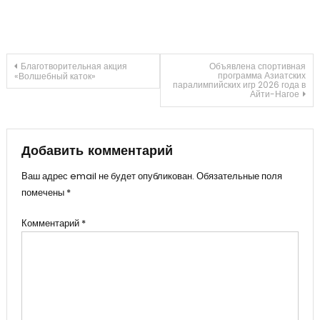
Навигация
Благотворительная акция
Объявлена спортивная
программа Азиатских
«Волшебный каток»
паралимпийских игр 2026 года в
Айти-Нагое
по
записям
Добавить комментарий
Ваш адрес email не будет опубликован.
Обязательные поля
помечены
*
Комментарий
*