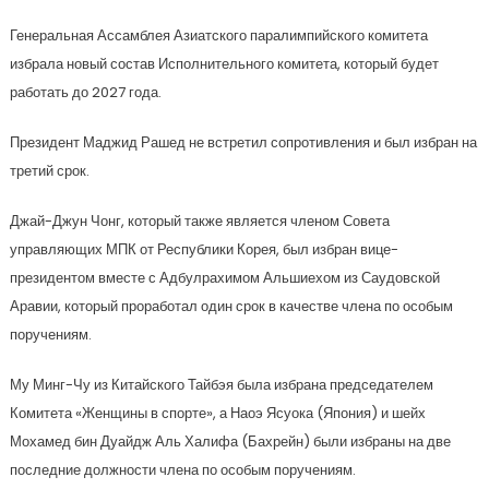
Генеральная Ассамблея Азиатского паралимпийского комитета
избрала новый состав Исполнительного комитета, который будет
работать до 2027 года.
Президент Маджид Рашед не встретил сопротивления и был избран на
третий срок.
Джай-Джун Чонг, который также является членом Совета
управляющих МПК от Республики Корея, был избран вице-
президентом вместе с Адбулрахимом Альшиехом из Саудовской
Аравии, который проработал один срок в качестве члена по особым
поручениям.
Му Минг-Чу из Китайского Тайбэя была избрана председателем
Комитета «Женщины в спорте», а Наоэ Ясуока (Япония) и шейх
Мохамед бин Дуайдж Аль Халифа (Бахрейн) были избраны на две
последние должности члена по особым поручениям.