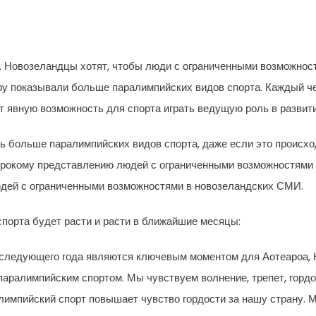
я. Новозеландцы хотят, чтобы люди с ограниченными возможно
ру показывали больше паралимпийских видов спорта. Каждый че
т явную возможность для спорта играть ведущую роль в развит
 больше паралимпийских видов спорта, даже если это происход
рокому представлению людей с ограниченными возможностями 
людей с ограниченными возможностями в новозеландских СМИ.
спорта будет расти и расти в ближайшие месяцы:
 следующего года являются ключевым моментом для Аотеароа, 
аралимпийским спортом. Мы чувствуем волнение, трепет, гордо
алимпийский спорт повышает чувство гордости за нашу страну. 