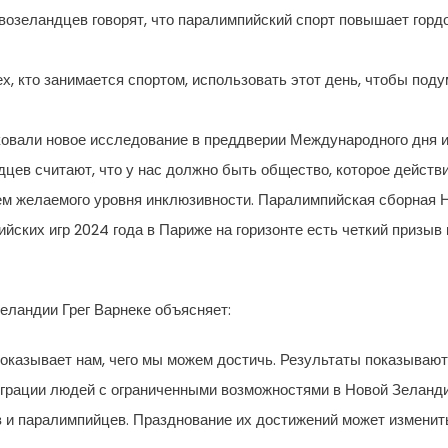
возеландцев говорят, что паралимпийский спорт повышает гордо
 кто занимается спортом, использовать этот день, чтобы подума
вали новое исследование в преддверии Международного дня ин
дцев считают, что у нас должно быть общество, которое дейст
аем желаемого уровня инклюзивности. Паралимпийская сборная
ийских игр 2024 года в Париже на горизонте есть четкий призы
еландии Грег Варнеке объясняет:
показывает нам, чего мы можем достичь. Результаты показывают
грации людей с ограниченными возможностями в Новой Зеланди
 и паралимпийцев. Празднование их достижений может изменить