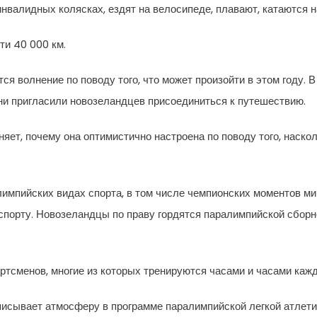
инвалидных колясках, ездят на велосипеде, плавают, катаются н
ти 40 000 км.
я волнение по поводу того, что может произойти в этом году.
они пригласили новозеландцев присоединиться к путешествию.
ет, почему она оптимистично настроена по поводу того, наск
мпийских видах спорта, в том числе чемпионских моментов мир
орту. Новозеландцы по праву гордятся паралимпийской сборно
ортсменов, многие из которых тренируются часами и часами каж
писывает атмосферу в программе паралимпийской легкой атлети