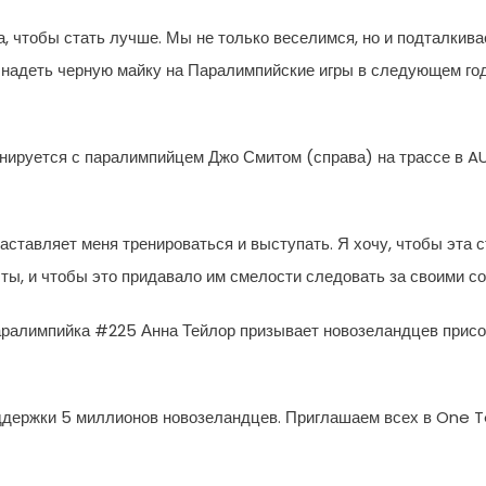
а, чтобы стать лучше. Мы не только веселимся, но и подталкива
ся надеть черную майку на Паралимпийские игры в следующем го
нируется с паралимпийцем Джо Смитом (справа) на трассе в AU
ставляет меня тренироваться и выступать. Я хочу, чтобы эта с
чты, и чтобы это придавало им смелости следовать за своими с
аралимпийка #225 Анна Тейлор призывает новозеландцев присо
поддержки 5 миллионов новозеландцев. Приглашаем всех в One