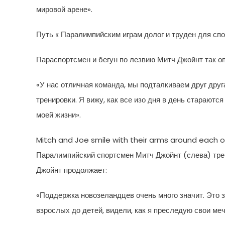
мировой арене».
Путь к Паралимпийским играм долог и труден для сп
Параспортсмен и бегун по лезвию Митч Джойнт так о
«У нас отличная команда, мы подталкиваем друг друг
тренировки. Я вижу, как все изо дня в день старают
моей жизни».
Mitch and Joe smile with their arms around each ot
Паралимпийский спортсмен Митч Джойнт (слева) тре
Джойнт продолжает:
«Поддержка новозеландцев очень много значит. Это за
взрослых до детей, видели, как я преследую свои ме