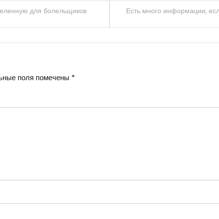
селенную для болельщиков
Есть много информации, ес
ьные поля помечены
*