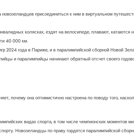
 новозеландцев присоединиться к ним в виртуальном путешест
инвалидных колясках, ездят на велосипеде, плавают, катаются н
ти 40 000 км.
гр 2024 года в Париже, и в паралимпийской сборной Новой Зела
мпийцы и паралимпийцы начинают обратный отсчет своего годово
ет, почему она оптимистично настроена по поводу того, наск
мпийских видах спорта, в том числе чемпионских моментов мир
орту. Новозеландцы по праву гордятся паралимпийской сборно