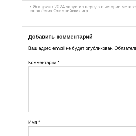
Навигация
Gangwon 2024 запустил первую в истории метав
юношеских Олимпийских игр
по
записям
Добавить комментарий
Ваш адрес email не будет опубликован.
Обязател
Комментарий
*
Имя
*