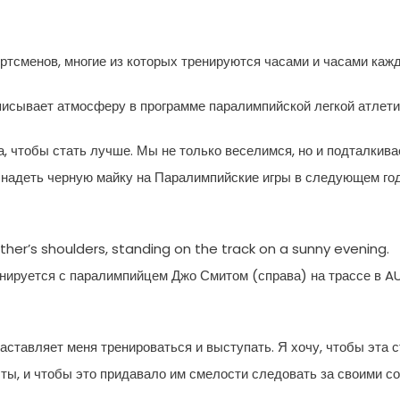
ортсменов, многие из которых тренируются часами и часами каж
писывает атмосферу в программе паралимпийской легкой атлети
а, чтобы стать лучше. Мы не только веселимся, но и подталкива
ся надеть черную майку на Паралимпийские игры в следующем го
her’s shoulders, standing on the track on a sunny evening.
нируется с паралимпийцем Джо Смитом (справа) на трассе в AU
ставляет меня тренироваться и выступать. Я хочу, чтобы эта с
чты, и чтобы это придавало им смелости следовать за своими с