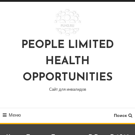
Перейти
к
содержимому
PEOPLE LIMITED
HEALTH
OPPORTUNITIES
Сайт для инвалидов
Меню
Поиск