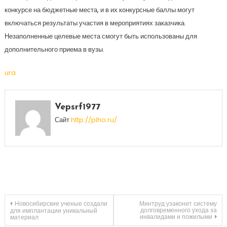
конкурсе на бюджетные места, и в их конкурсные баллы могут
включаться результаты участия в мероприятиях заказчика.
Незаполненные целевые места смогут быть использованы для
дополнительного приема в вузы.
ura
Vepsrf1977
Сайт
http://plho.ru/
Навигация
Новосибирские ученые создали
Минтруд узаконит систему
долговременного ухода за
для имплантации уникальный
инвалидами и пожилыми
материал