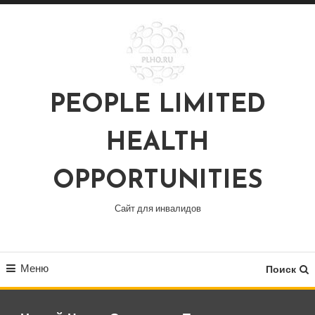
Перейти
к
содержимому
PEOPLE LIMITED
HEALTH
OPPORTUNITIES
Сайт для инвалидов
Меню
Поиск