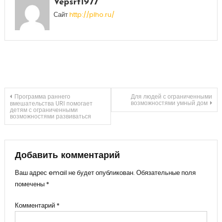
Vepsrf1977
Сайт
http://plho.ru/
Навигация
Программа раннего
Для людей с ограниченными
возможностями умный дом
вмешательства URI помогает
детям с ограниченными
возможностями развиваться
по
записям
Добавить комментарий
Ваш адрес email не будет опубликован.
Обязательные поля
помечены
*
Комментарий
*