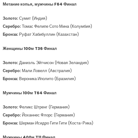
Метание копья, мужчины F64 Финал
Золото:
Сумит (Индия)
Серебро:
Томас Фелипе Сото Мина (Колумбия)
Бронза:
Руфат Хабибуллин (Казахстан)
Женщины 100м T36 Финал
Золото:
Даниэль Эйтчисон (Новая Зеландия)
Серебро:
Мали Ловелл (Австралия)
Бронза:
Вероника Иполито (Бразилия)
Мужчины 100м T64 Финал
Золото:
Феликс Штренг (Германия)
Серебро:
Йоханнес Флорс (Германия)
Бронза:
Шерман Исидро Гити Гити (Коста-Рика)
Мужчины 400м T11 Финал