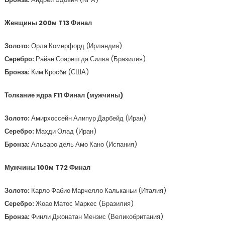
Женщины 200м T13 Финал
Золото:
Орла Комерфорд (Ирландия)
Серебро:
Райан Соареш да Силва (Бразилия)
Бронза:
Ким Кросби (США)
Толкание ядра F11 Финал (мужчины)
Золото:
Амирхоссейн Алипур Дарбейд (Иран)
Серебро:
Махди Олад (Иран)
Бронза:
Альваро дель Амо Кано (Испания)
Мужчины 100м T72 Финал
Золото:
Карло Фабио Марчелло Кальканьи (Италия)
Серебро:
Жоао Матос Маркес (Бразилия)
Бронза:
Финли Джонатан Мензис (Великобритания)