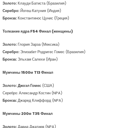
Золото:
Клауди Батиста (Бразилия)
Серебро:
Йогеш Катуния (Индия)
Бронза:
Константинос Цунис (Греция)
Толкание ядра F54 Финал (женщины)
Золото:
Глория Зарза (Мексика)
Серебро:
Элизабет Родригес Гомес (Бразилия)
Бронза:
Эльхам Салехи (Иран)
Мужчины 1500м T13 Финал
Золото:
Джоэл Гомес
(США)
Серебро: Александр Костин (NPA)
Бронза:
Джаред Клиффорд (NPA)
Мужчины 200м T35 Финал
Золото:
Давид Джатиев (NPA)