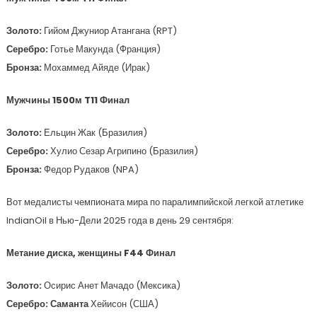
Золото:
Гийом Джуниор Атангана (RPT)
Серебро:
Готье Макунда (Франция)
Бронза:
Мохаммед Айяде (Ирак)
Мужчины 1500м T11 Финал
Золото:
Ельцин Жак (Бразилия)
Серебро:
Хулио Сезар Агрипино (Бразилия)
Бронза:
Федор Рудаков (NPA)
Вот медалисты чемпионата мира по паралимпийской легкой атлетике
IndianOil в Нью-Дели 2025 года в день 29 сентября:
Метание диска, женщины F44 Финал
Золото:
Осирис Анет Мачадо (Мексика)
Серебро: Саманта
Хейисон (США)