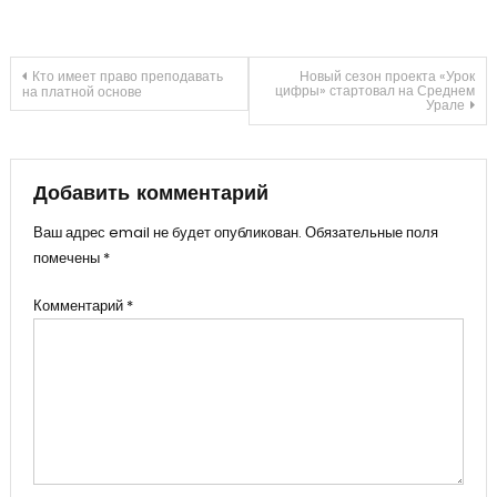
Навигация
Кто имеет право преподавать
Новый сезон проекта «Урок
цифры» стартовал на Среднем
на платной основе
Урале
по
записям
Добавить комментарий
Ваш адрес email не будет опубликован.
Обязательные поля
помечены
*
Комментарий
*