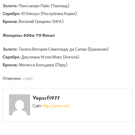
Золото:
Понгсакорн Пайо (Таиланд)
Серебро:
Ю Бёнхун (Республика Корея)
Бронза:
Виталий Гриценко (NPA)
Женщины 400м T11 Финал
Золото:
Талита Витория Симплициу да Силва (Бразилия)
Серебро:
Джулиана Нглея Моко (Ангола)
Бронза:
Мелисса Бальдера (Перу)
Отмечено
спорт
Vepsrf1977
Сайт
http://plho.ru/