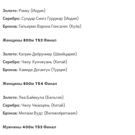
Золото:
Ринку (Индия)
Серебро:
Сундар Сингх Гурджар (Индия)
Бронза:
Гильермо Варона Гонсалес (Куба)
Женщины 800м T53 Финал
Золото:
Катрин Дебруннер (Швейцария)
Серебро:
Чжоу Хунчжуань (Китай)
Бронза:
Хамиде Догангун (Турция)
Женщины 800м T54 Финал
Золото:
Леа Байекула (Бельгия)
Серебро:
Чжоу Чжаоцянь (Китай)
Бронза:
Мелани Вудс (Великобритания)
Мужчины 400м T53 Финал