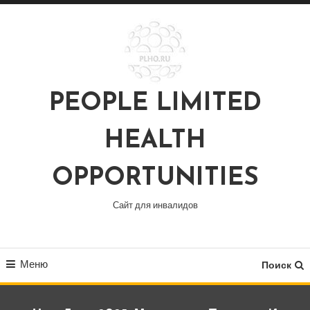
Перейти
к
содержимому
PEOPLE LIMITED
HEALTH
OPPORTUNITIES
Сайт для инвалидов
Меню
Поиск