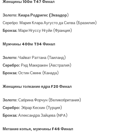
Женщины 100м T47 Финал
Золото:
Киара Родригес (Эквадор
)
Серебро: Мария Клара Аугусто да Силва (Бразилия)
Бронза:
Мари Нгуссу Нгуйи (Франция)
Мужчины 400м T34 Финал
Золото:
Чайват Раттана (Таиланд)
Серебро:
Рид Маккракен (Австралия)
Бронза:
Остин Сминк (Канада)
Женщины толкание ядра F20 Финал
Золото:
Сабрина Форчун (Великобритания)
Серебро:
Эбрар Кескин (Турция)
Бронза:
Александра Зайцева (NPA)
Метание копья, мужчины F46 Финал