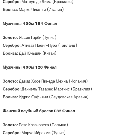
Серебро:
Матеус де Лима (Бразилия)
Бронза:
Марко Чикетти (Италия)
Мужчины 400м T54 Финал
Золото:
Яссин Гарби (Тунис)
Серебро:
Ативат Паенг-Нуэа (Таиланд)
Бронза:
Дай Юньцян (Китай)
Мужчины 400м T20 Финал
Золото:
Давид Хосе Пинеда Мехиа (Испания)
Серебро:
Даниэль Таварес Мартинс (Бразилия)
Бронза:
Идрис Суфьяни (Саудовская Аравия)
Женский клубный бросок F32 Финал
Золото:
Роза Козаковска (Польша)
Серебро:
Маруа Ибрахми (Тунис)