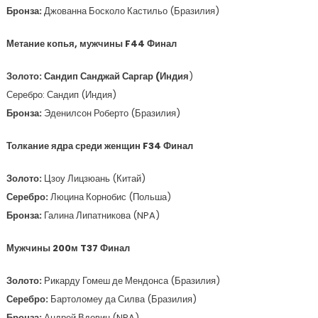
Бронза:
Джованна Босколо Кастильо (Бразилия)
Метание копья, мужчины F44 Финал
Золото:
Сандип Санджай Саргар (Индия
)
Серебро: Сандип (Индия)
Бронза:
Эденилсон Роберто (Бразилия)
Толкание ядра среди женщин F34 Финал
Золото:
Цзоу Лицзюань (Китай)
Серебро:
Люцина Корнобис (Польша)
Бронза:
Галина Липатникова (NPA)
Мужчины 200м T37 Финал
Золото:
Рикарду Гомеш де Мендонса (Бразилия)
Серебро:
Бартоломеу да Силва (Бразилия)
Бронза:
Андрей Вдовин (NPA)