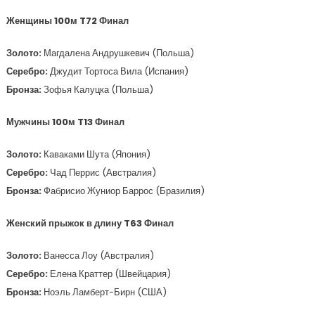
Женщины 100м T72 Финал
Золото:
Магдалена Андрушкевич (Польша)
Серебро:
Джудит Тортоса Вила (Испания)
Бронза:
Зофья Калуцка (Польша)
Мужчины 100м T13 Финал
Золото:
Каваками Шута (Япония)
Серебро:
Чад Перрис (Австралия)
Бронза:
Фабрисио Жуниор Баррос (Бразилия)
Женский прыжок в длину T63 Финал
Золото:
Ванесса Лоу (Австралия)
Серебро:
Елена Краттер (Швейцария)
Бронза:
Ноэль Ламберт-Бирн (США)