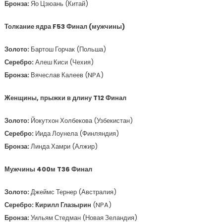
Бронза:
Яо Цзюань (Китай)
Толкание ядра F53 Финал (мужчины)
Золото:
Бартош Горчак (Польша)
Серебро:
Алеш Киси (Чехия)
Бронза:
Вячеслав Калеев (NPA)
Женщины, прыжки в длину T12 Финал
Золото:
Йокутхон Холбекова (Узбекистан)
Серебро:
Иида Лоунела (Финляндия)
Бронза:
Линда Хамри (Алжир)
Мужчины 400м T36 Финал
Золото:
Джеймс Тернер (Австралия)
Серебро: Кирилл Глазырин
(NPA)
Бронза:
Уильям Стедман (Новая Зеландия)