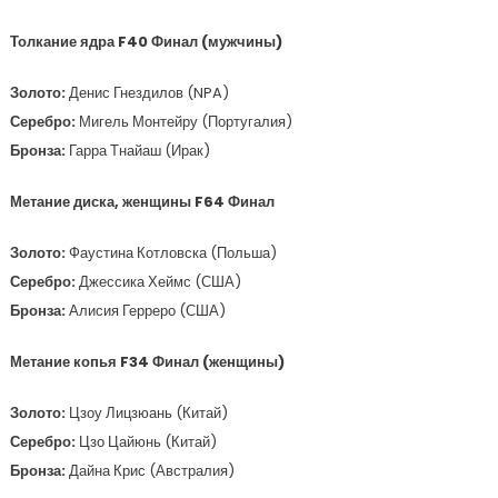
Толкание ядра F40 Финал (мужчины)
Золото:
Денис Гнездилов (NPA)
Серебро:
Мигель Монтейру (Португалия)
Бронза:
Гарра Тнайаш (Ирак)
Метание диска, женщины F64 Финал
Золото:
Фаустина Котловска (Польша)
Серебро:
Джессика Хеймс (США)
Бронза:
Алисия Герреро (США)
Метание копья F34 Финал (женщины)
Золото:
Цзоу Лицзюань (Китай)
Серебро:
Цзо Цайюнь (Китай)
Бронза:
Дайна Крис (Австралия)