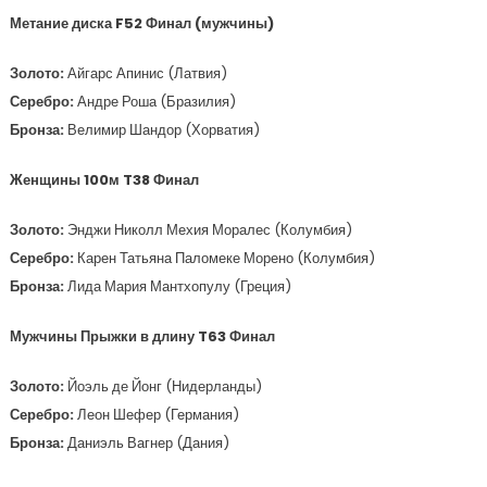
Метание диска F52 Финал (мужчины)
Золото:
Айгарс Апинис (Латвия)
Серебро:
Андре Роша (Бразилия)
Бронза:
Велимир Шандор (Хорватия)
Женщины 100м T38 Финал
Золото:
Энджи Николл Мехия Моралес (Колумбия)
Серебро:
Карен Татьяна Паломеке Морено (Колумбия)
Бронза:
Лида Мария Мантхопулу (Греция)
Мужчины Прыжки в длину T63 Финал
Золото:
Йоэль де Йонг (Нидерланды)
Серебро:
Леон Шефер (Германия)
Бронза:
Даниэль Вагнер (Дания)