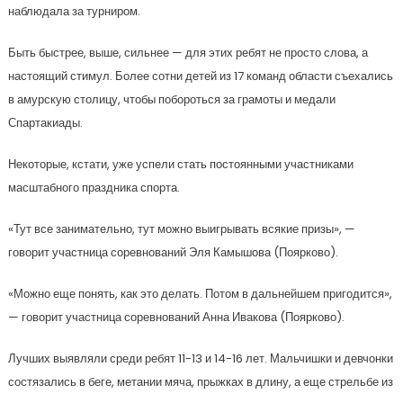
наблюдала за турниром.
Быть быстрее, выше, сильнее — для этих ребят не просто слова, а
настоящий стимул. Более сотни детей из 17 команд области съехались
в амурскую столицу, чтобы побороться за грамоты и медали
Спартакиады.
Некоторые, кстати, уже успели стать постоянными участниками
масштабного праздника спорта.
«Тут все занимательно, тут можно выигрывать всякие призы», —
говорит участница соревнований Эля Камышова (Поярково).
«Можно еще понять, как это делать. Потом в дальнейшем пригодится»,
— говорит участница соревнований Анна Ивакова (Поярково).
Лучших выявляли среди ребят 11-13 и 14-16 лет. Мальчишки и девчонки
состязались в беге, метании мяча, прыжках в длину, а еще стрельбе из