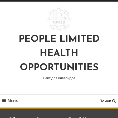
Перейти
к
содержимому
PEOPLE LIMITED
HEALTH
OPPORTUNITIES
Сайт для инвалидов
Меню
Поиск