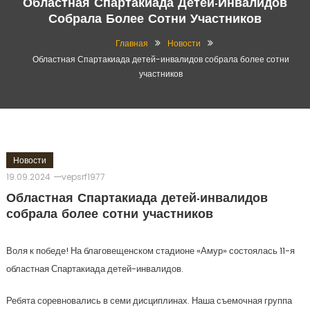
Областная Спартакиада Детей-Инвалидов
Собрала Более Сотни Участников
Главная
Новости
Областная Спартакиада детей-инвалидов собрала более сотни
участников
Новости
19.09.2024
vepsrf1977
Областная Спартакиада детей-инвалидов
собрала более сотни участников
Воля к победе! На благовещенском стадионе «Амур» состоялась 11-я
областная Спартакиада детей-инвалидов.
Ребята соревновались в семи дисциплинах. Наша съемочная группа