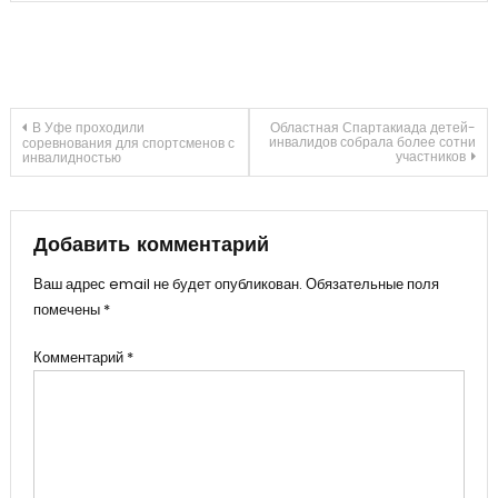
Навигация
В Уфе проходили
Областная Спартакиада детей-
инвалидов собрала более сотни
соревнования для спортсменов с
участников
инвалидностью
по
записям
Добавить комментарий
Ваш адрес email не будет опубликован.
Обязательные поля
помечены
*
Комментарий
*