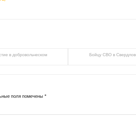
стие в добровольческом
Бойцу СВО в Свердлов
ьные поля помечены
*