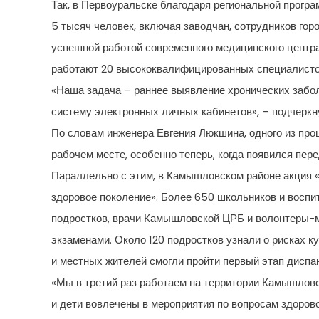
Так, в Первоуральске благодаря региональной прогр
5 тысяч человек, включая заводчан, сотрудников го
успешной работой современного медицинского центра 
работают 20 высококвалифицированных специалистов,
«Наша задача – раннее выявление хронических забол
систему электронных личных кабинетов», – подчерк
По словам инженера Евгения Люкшина, одного из про
рабочем месте, особенно теперь, когда появился пере
Параллельно с этим, в Камышловском районе акция 
здоровое поколение». Более 650 школьников и воспи
подростков, врачи Камышловской ЦРБ и волонтеры-ме
экзаменами. Около 120 подростков узнали о рисках ку
и местных жителей смогли пройти первый этап диспа
«Мы в третий раз работаем на территории Камышловс
и дети вовлечены в мероприятия по вопросам здорово