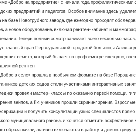
амме «Добро на предприятие» с начала года профилактическими
родских предприятий и педагогов. Особое внимание здесь уделя
на базе Новотрубного завода, где ежегодно проходят обследова
 а новое оборудование, включая рентген-кабинет и маммограф,
еваний. Теперь полный осмотр занимает всего несколько часов
нул главный врач Первоуральской городской больницы Александ
шедших осмотр, который бывает на профосмотре ежегодно, оче
движной рентген.
«Добро в село» прошла в необычном формате на базе Порошинс
танников детских садов стали участниками интерактивных занят
дики провели мастер-классы по оказанию первой помощи, гиги
рения вейпов, а 114 учеников прошли скрининг зрения. Взрослые
нсеризации и получить консультации узких специалистов прямо 
кого муниципального района, и хочется отметить эффективное 
го образа жизни, активно включаются в работу и демонстрирую