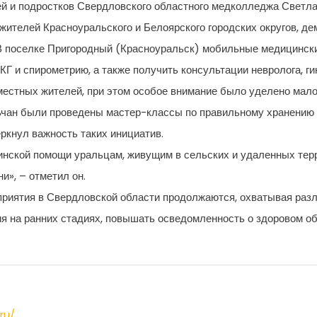
й и подростков Свердловского областного медколледжа Светла
жителей Красноуральского и Белоярского городских округов, д
В поселке Пригородный (Красноуральск) мобильные медицински
 и спирометрию, а также получить консультации невролога, гин
местных жителей, при этом особое внимание было уделено мал
льчан были проведены мастер-классы по правильному хранению
ркнул важность таких инициатив.
нской помощи уральцам, живущим в сельских и удаленных терр
и», – отметил он.
риятия в Свердловской области продолжаются, охватывая раз
 на ранних стадиях, повышать осведомленность о здоровом обр
ru/