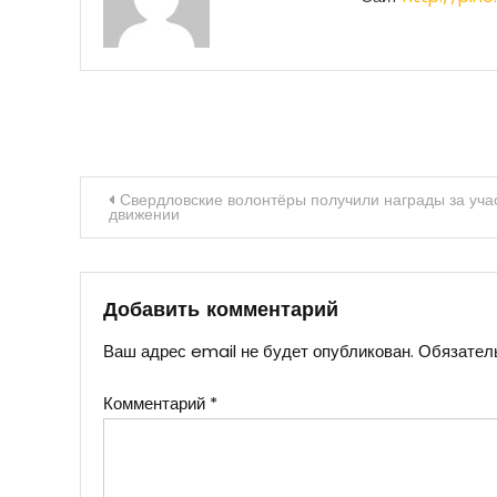
Навигация
Свердловские волонтёры получили награды за уча
движении
по
записям
Добавить комментарий
Ваш адрес email не будет опубликован.
Обязател
Комментарий
*