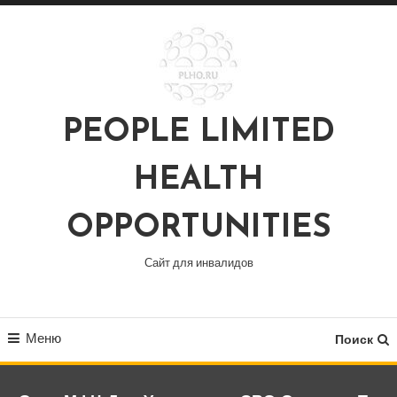
Перейти
к
содержимому
PEOPLE LIMITED
HEALTH
OPPORTUNITIES
Сайт для инвалидов
Меню
Поиск