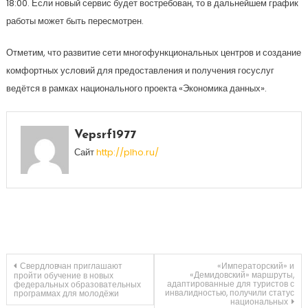
18:00. Если новый сервис будет востребован, то в дальнейшем график
работы может быть пересмотрен.
Отметим, что развитие сети многофункциональных центров и создание
комфортных условий для предоставления и получения госуслуг
ведётся в рамках национального проекта «Экономика данных».
Vepsrf1977
Сайт
http://plho.ru/
Навигация
Свердловчан приглашают
«Императорский» и
«Демидовский» маршруты,
пройти обучение в новых
адаптированные для туристов с
федеральных образовательных
инвалидностью, получили статус
программах для молодёжи
по
национальных