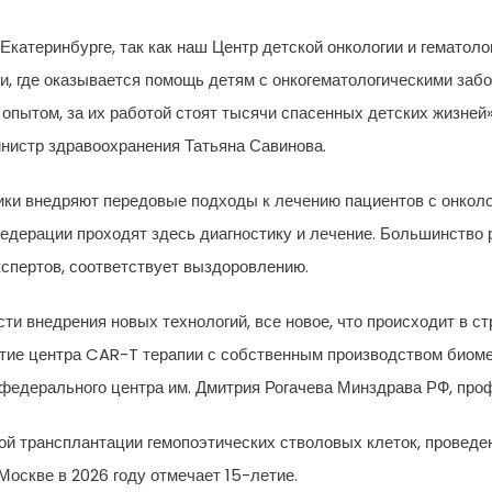
Екатеринбурге, так как наш Центр детской онкологии и гематол
и, где оказывается помощь детям с онкогематологическими заб
 опытом, за их работой стоят тысячи спасенных детских жизней
нистр здравоохранения Татьяна Савинова.
ики внедряют передовые подходы к лечению пациентов с онкол
Федерации проходят здесь диагностику и лечение. Большинство
кспертов, соответствует выздоровлению.
и внедрения новых технологий, все новое, что происходит в ст
тие центра CAR-T терапии с собственным производством биоме
 федерального центра им. Дмитрия Рогачева Минздрава РФ, пр
вой трансплантации гемопоэтических стволовых клеток, проведе
 Москве в 2026 году отмечает 15-летие.