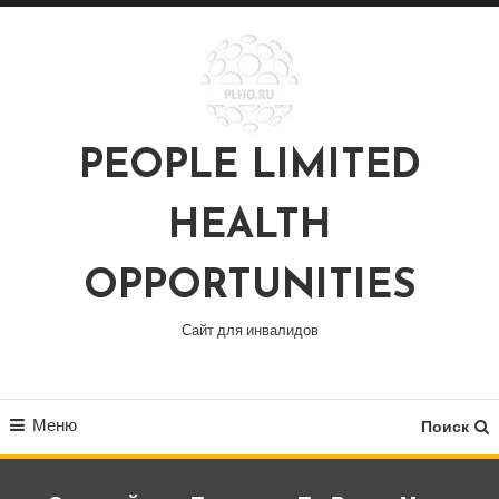
Перейти
к
содержимому
PEOPLE LIMITED
HEALTH
OPPORTUNITIES
Сайт для инвалидов
Меню
Поиск