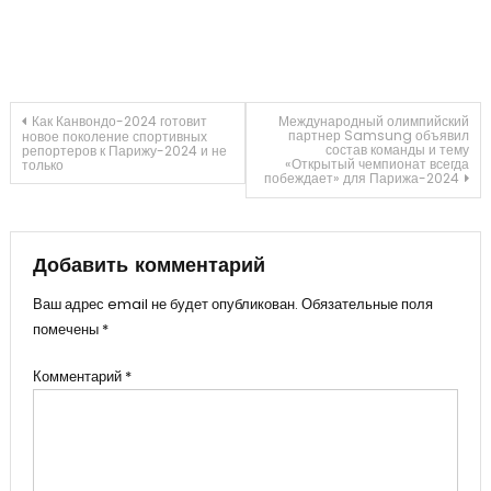
Навигация
Как Канвондо-2024 готовит
Международный олимпийский
партнер Samsung объявил
новое поколение спортивных
состав команды и тему
репортеров к Парижу-2024 и не
«Открытый чемпионат всегда
только
по
побеждает» для Парижа-2024
записям
Добавить комментарий
Ваш адрес email не будет опубликован.
Обязательные поля
помечены
*
Комментарий
*