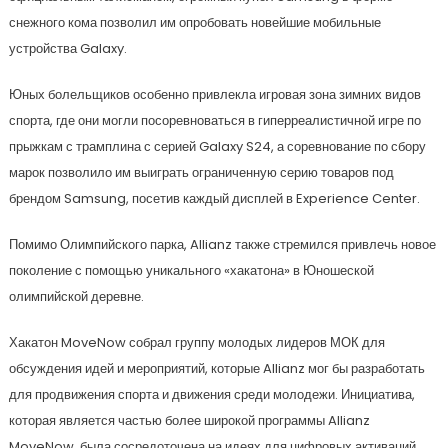
снежного кома позволил им опробовать новейшие мобильные
устройства Galaxy.
Юных болельщиков особенно привлекла игровая зона зимних видов
спорта, где они могли посоревноваться в гиперреалистичной игре по
прыжкам с трамплина с серией Galaxy S24, а соревнование по сбору
марок позволило им выиграть ограниченную серию товаров под
брендом Samsung, посетив каждый дисплей в Experience Center.
Помимо Олимпийского парка, Allianz также стремился привлечь новое
поколение с помощью уникального «хакатона» в Юношеской
олимпийской деревне.
Хакатон MoveNow собрал группу молодых лидеров МОК для
обсуждения идей и мероприятий, которые Allianz мог бы разработать
для продвижения спорта и движения среди молодежи. Инициатива,
которая является частью более широкой программы Allianz
MoveNow, была сосредоточена на идеях для цифровых активаций,