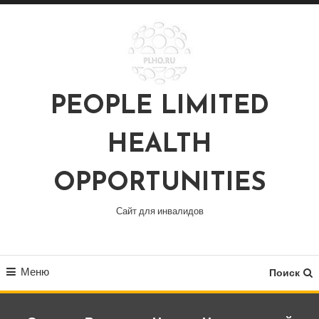
Перейти
к
содержимому
PEOPLE LIMITED
HEALTH
OPPORTUNITIES
Сайт для инвалидов
Меню
Поиск