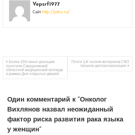
Vepsrf1977
Сайт
http://plho.ru/
Навигация
Более 200 юных уральцев
Почти 2,4 тысячи ветеранов СВО
прошли диспансеризацию
посетили Свердловский
областной медицинский колледж
в рамках Дня открытых дверей
по
записям
Один комментарий к “
Онколог
Вихлянов назвал неожиданный
фактор риска развития рака языка
у женщин
”