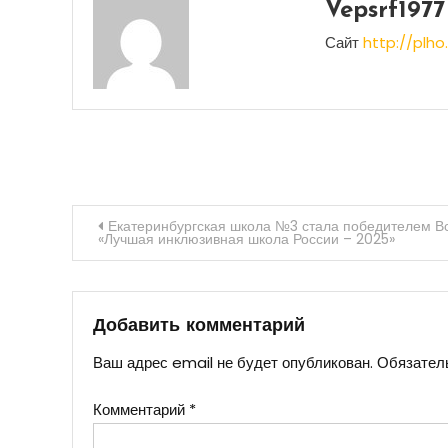
Vepsrf1977
Сайт
http://plho.
Навигация
Екатеринбургская школа №3 стала победителем Вс
«Лучшая инклюзивная школа России – 2025»
по
записям
Добавить комментарий
Ваш адрес email не будет опубликован.
Обязател
Комментарий
*