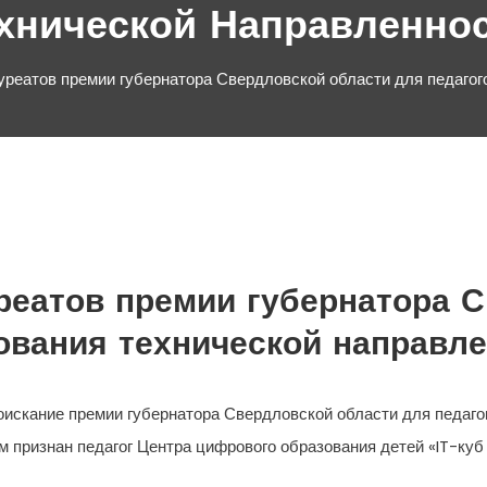
хнической Направленно
реатов премии губернатора Свердловской области для педагог
реатов премии губернатора С
ования технической направл
соискание премии губернатора Свердловской области для педаг
м признан педагог Центра цифрового образования детей «IT-ку