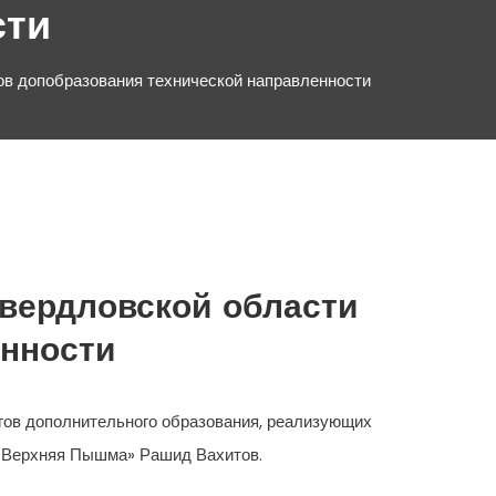
сти
ов допобразования технической направленности
вердловской области
енности
огов дополнительного образования, реализующих
б Верхняя Пышма» Рашид Вахитов.