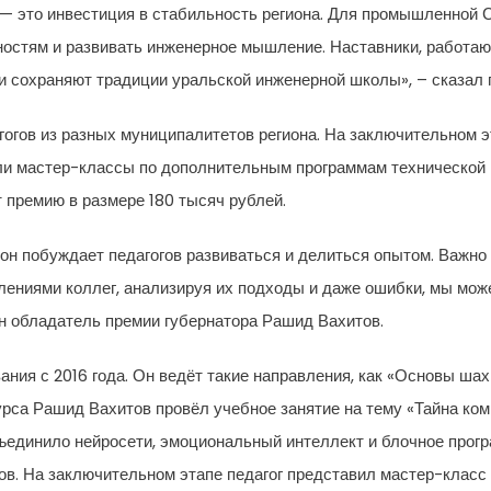
— это инвестиция в стабильность региона. Для промышленной 
ьностям и развивать инженерное мышление. Наставники, работа
 сохраняют традиции уральской инженерной школы», – сказал 
гогов из разных муниципалитетов региона. На заключительном э
и мастер-классы по дополнительным программам технической н
 премию в размере 180 тысяч рублей.
о он побуждает педагогов развиваться и делиться опытом. Важно
ениями коллег, анализируя их подходы и даже ошибки, мы мож
н обладатель премии губернатора Рашид Вахитов.
ания с 2016 года. Он ведёт такие направления, как «Основы шах
рса Рашид Вахитов провёл учебное занятие на тему «Тайна комп
бъединило нейросети, эмоциональный интеллект и блочное прог
в. На заключительном этапе педагог представил мастер-класс 