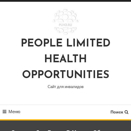
Перейти
к
содержимому
PEOPLE LIMITED
HEALTH
OPPORTUNITIES
Сайт для инвалидов
Меню
Поиск