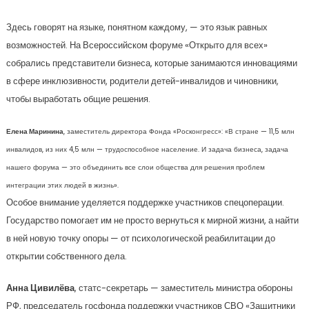
Здесь говорят на языке, понятном каждому, — это язык равных
возможностей. На Всероссийском форуме «Открыто для всех»
собрались представители бизнеса, которые занимаются инновациями
в сфере инклюзивности, родители детей-инвалидов и чиновники,
чтобы выработать общие решения.
Елена Маринина
, заместитель директора Фонда «Росконгресс»: «В стране — 11,5 млн
инвалидов, из них 4,5 млн — трудоспособное население. И задача бизнеса, задача
нашего форума — это объединить все слои общества для решения проблем
интеграции этих людей в жизнь».
Особое внимание уделяется поддержке участников спецоперации.
Государство помогает им не просто вернуться к мирной жизни, а найти
в ней новую точку опоры — от психологической реабилитации до
открытии собственного дела.
Анна Цивилёва
, статс-секретарь — заместитель министра обороны
РФ, председатель госфонда поддержки участников СВО «Защитники