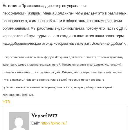
Антонина Приезжаева
, директор по управлению
персоналом «Газпром-Медиа Холдинга»: «Мы делаем это в различных
направлениях, а именно работаем с обществом, с некоммерческими
организациями. Мы работаем внутри компании, потому что частью ДНК
корпоративной культуры нашего холдинга являются наши волонтеры,
наш добровольческий отряд, который называется „Вселенная добра“».
Всероссийский инклюзивный форум «Открыто для всех» — это старт новых проектов,
законов и, самое главное, возможностей. Теперь он станет ежегодным. Но, пожалуй,
главное изменение — в сознании людей. Инвалидность перестает быть чем-то, что
нужно прятать. Человек в коляске или с белой тростью может свободно
путешествовать, заниматься спортом, иметь интересную работу и жить яркой
полноценной жизнью.
НТВ
Vepsrf1977
Сайт
http://plho.ru/