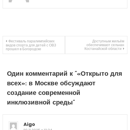
Навигация
Фестиваль паралимпийских
Доступным жильём
обеспечивают сельчан
видов спорта для детей с ОВЗ
Костанайской области
прошел в Богородске
по
записям
Один комментарий к “
«Открыто для
всех»: в Москве обсуждают
создание современной
инклюзивной среды
”
Aigo