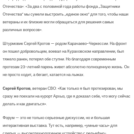
Отечества»: «За два с половиной года работы фонда „Защитники
Отечества“ мы сумели выстроить „единое окно“ для того, чтобы наши
ветераны и их близкие могли обращаться для решения самых
различных вопросов».
Штурмовик Сергей Кротов — родом Карачаево-Черкессии. На фронт
он пошел добровольцем, воевал на Кураховском направлении, был
тяжело ранен, потерял обе ступни. Но благодаря современным
протезам 23-летний парень живет абсолютно полноценную жизнь. Он
не просто ходит, а бегает, катается на лыжах.
Сергей Кротов
, ветеран СВО: «Как только я был протезирован, мы
сразу же поехали на курорт Архыз, где я доказал себе, что могу сейчас
делать и как двигаться».
Форум — это не только серьезные дискуссии, но и большая
интерактивная выставка. Тут есть, например, «умные часы» для
слепых — высокотехнологичное устройство с рельефно-