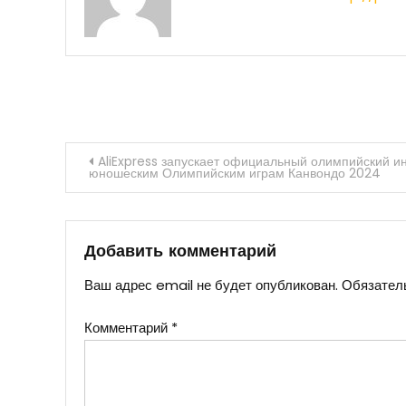
Навигация
AliExpress запускает официальный олимпийский и
юношеским Олимпийским играм Канвондо 2024
по
записям
Добавить комментарий
Ваш адрес email не будет опубликован.
Обязател
Комментарий
*