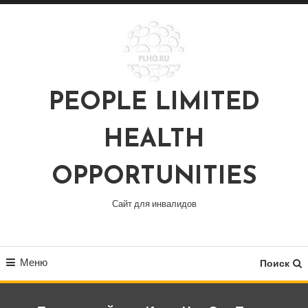
Перейти
к
содержимому
PEOPLE LIMITED
HEALTH
OPPORTUNITIES
Сайт для инвалидов
Меню
Поиск