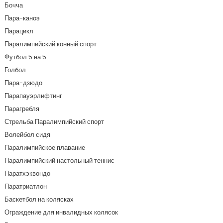
Бочча
Пара-каноэ
Парацикл
Паралимпийский конный спорт
Футбол 5 на 5
Голбол
Пара-дзюдо
Парапауэрлифтинг
Парагребля
Стрельба Паралимпийский спорт
Волейбол сидя
Паралимпийское плавание
Паралимпийский настольный теннис
Паратхэквондо
Паратриатлон
Баскетбол на колясках
Ограждение для инвалидных колясок