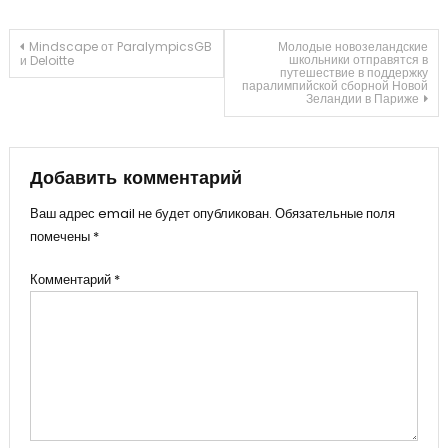
Навигация
Mindscape от ParalympicsGB
Молодые новозеландские
школьники отправятся в
и Deloitte
путешествие в поддержку
паралимпийской сборной Новой
по
Зеландии в Париже
записям
Добавить комментарий
Ваш адрес email не будет опубликован.
Обязательные поля
помечены
*
Комментарий
*