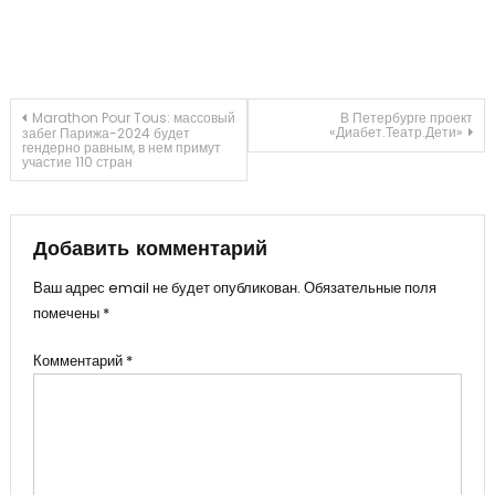
Навигация
Marathon Pour Tous: массовый
В Петербурге проект
«Диабет.Театр.Дети»
забег Парижа-2024 будет
гендерно равным, в нем примут
участие 110 стран
по
записям
Добавить комментарий
Ваш адрес email не будет опубликован.
Обязательные поля
помечены
*
Комментарий
*