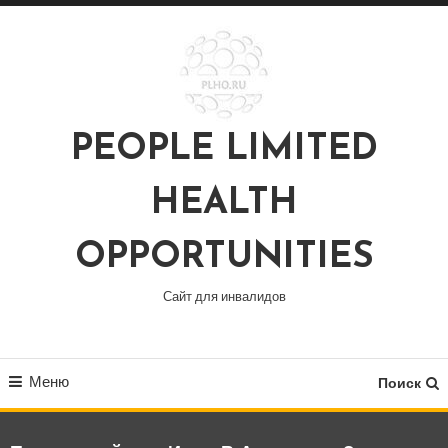
Перейти
к
содержимому
PEOPLE LIMITED
HEALTH
OPPORTUNITIES
Сайт для инвалидов
Меню
Поиск