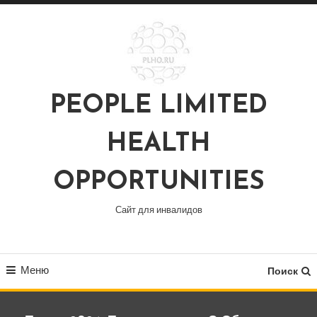
Перейти
к
содержимому
PEOPLE LIMITED
HEALTH
OPPORTUNITIES
Сайт для инвалидов
Меню
Поиск