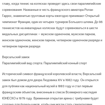
главу, когда теннис на колясках проведет здесь свои паралимпийские
соревнования. Названные в честь французского авиатора Ролан
Гаррос, знаменитые грунтовые корты ежегодно принимают Открытый
чемпионат Франции, один из четырех турниров Большого шлема. До 96
теннисистов на инвалидных колясках будут соревноваться в шести
медальных дисциплинах – мужском одиночном, мужском парном,
женском одиночном, женском парном, четверном одиночном разряде и
четверном парном разряде.
Версальский замок
Паралимпийский вид спорта: Паралимпийский конный спорт
Исторический символ французской королевской власти, Версальский
замок был домом для двора Людовика XIV в 1682 году. Он открылся
для публики как национальный музей в 1883 году и стал первым
французским объектом, внесенным в список Всемирного наследия
ЮНЕСКО в 1979 году. Временная открытая арена с трибунами будет
создана для болельщиков, чтобы они могли стать свидетелями