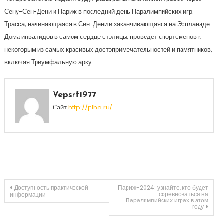
Сену-Сен-Дени и Париж в последний день Паралимпийских игр.
Трасса, начинающаяся в Сен-Дени и заканчивающаяся на Эспланаде
Дома инвалидов в самом сердце столицы, проведет спортсменов к
некоторым из самых красивых достопримечательностей и памятников,
включая Триумфальную арку.
Vepsrf1977
Сайт
http://plho.ru/
Навигация
Доступность практической
Париж-2024: узнайте, кто будет
соревноваться на
информации
Паралимпийских играх в этом
году
по