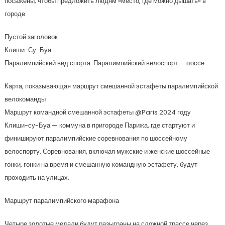
посажены, чтобы предложить людям «место, где можно дышать» в
городе.
Пустой заголовок
Клиши-Су-Буа
Паралимпийский вид спорта: Паралимпийский велоспорт – шоссе
Карта, показывающая маршрут смешанной эстафеты паралимпийской
велокоманды
Маршрут командной смешанной эстафеты @Paris 2024 году
Клиши-су-Буа — коммуна в пригороде Парижа, где стартуют и
финишируют паралимпийские соревнования по шоссейному
велоспорту. Соревнования, включая мужские и женские шоссейные
гонки, гонки на время и смешанную командную эстафету, будут
проходить на улицах.
Маршрут паралимпийского марафона
Четыре золотые медали будут разыграны на сложной трассе через