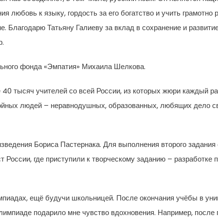
я любовь к языку, гордость за его богатство и учить грамотно 
е. Благодарю Татьяну Галиеву за вклад в сохранение и развити
р.
льного фонда «Эмпатия» Михаила Шелкова.
 40 тысяч учителей со всей России, из которых жюри каждый р
ойных людей – неравнодушных, образованных, любящих дело сво
оизведения Бориса Пастернака. Для выполнения второго задани
т России, где приступили к творческому заданию – разработке 
мпиадах, ещё будучи школьницей. После окончания учёбы в унив
олимпиаде подарило мне чувство вдохновения. Например, после 