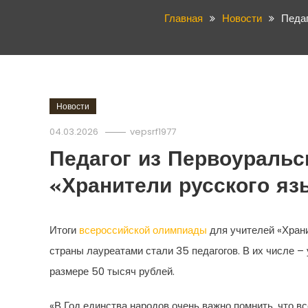
Главная
Новости
Педаг
Новости
04.03.2026
vepsrf1977
Педагог из Первоуральс
«Хранители русского яз
Итоги
всероссийской олимпиады
для учителей «Храни
страны лауреатами стали 35 педагогов. В их числе 
размере 50 тысяч рублей.
«В Год единства народов очень важно помнить, что в