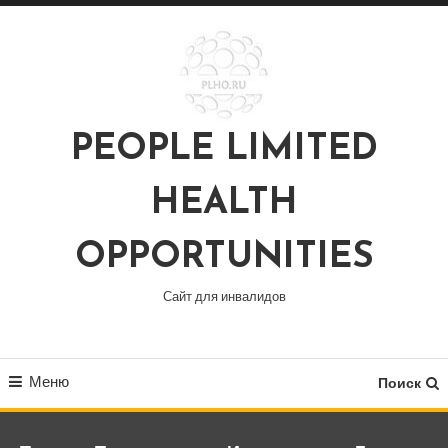
Перейти
к
содержимому
PEOPLE LIMITED
HEALTH
OPPORTUNITIES
Сайт для инвалидов
Меню
Поиск