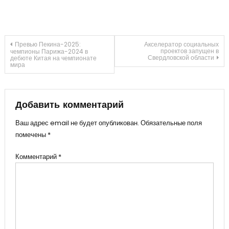
Навигация
Превью Пекина-2025:
Акселератор социальных
проектов запущен в
чемпионы Парижа-2024 в
Свердловской области
дебюте Китая на чемпионате
мира
по
записям
Добавить комментарий
Ваш адрес email не будет опубликован.
Обязательные поля
помечены
*
Комментарий
*