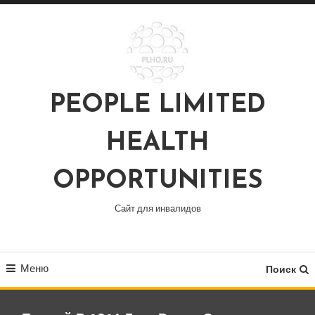
Перейти
к
содержимому
PEOPLE LIMITED
HEALTH
OPPORTUNITIES
Сайт для инвалидов
Меню
Поиск