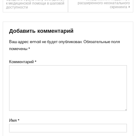
расширенного неонатального
к медицинской помощи в шаговой
по
скрининга
доступности
записям
Добавить комментарий
Ваш адрес email не будет опубликован.
Обязательные поля
помечены
*
Комментарий
*
Имя
*