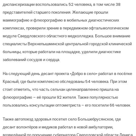
диспансеризации воспользовались 52 человека, в том числе 38
представителей старшего поколения. Желающие прошли
маммографию и флюорографию в мобильных диагностических
комплексах, проверили зрение в передвижном офтальмологическом
модуле Свердловского областного медколледжа. Большое внимание
специалисты Верхнепышминской центральной городской клинической
больницы, которые работали на площадке, уделили диагностике
заболеваний сосудов и сердца.
На следующий день десант проекта «Добро в село» работал в посёлке
Красный, где были комплексно обследованы 54 человека. При этом
стоит отметить, что часть сельчан целенаправленно пришла на
флюорографию – её прошли 92 жителя. Также популярностью
пользовались консультации оптометриста – его посетили 66 человек.
Также автопоезд здоровья посетил село Большебрусянское, где
десант волонтёров и медиков работал в новой амбулатории,
возведённой по поручению губернатора Свердловской области Дениса