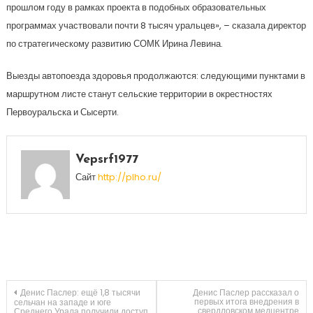
прошлом году в рамках проекта в подобных образовательных
программах участвовали почти 8 тысяч уральцев», – сказала директор
по стратегическому развитию СОМК Ирина Левина.
Выезды автопоезда здоровья продолжаются: следующими пунктами в
маршрутном листе станут сельские территории в окрестностях
Первоуральска и Сысерти.
Vepsrf1977
Сайт
http://plho.ru/
Навигация
Денис Паслер: ещё 1,8 тысячи
Денис Паслер рассказал о
первых итога внедрения в
сельчан на западе и юге
свердловском медцентре
Среднего Урала получили доступ