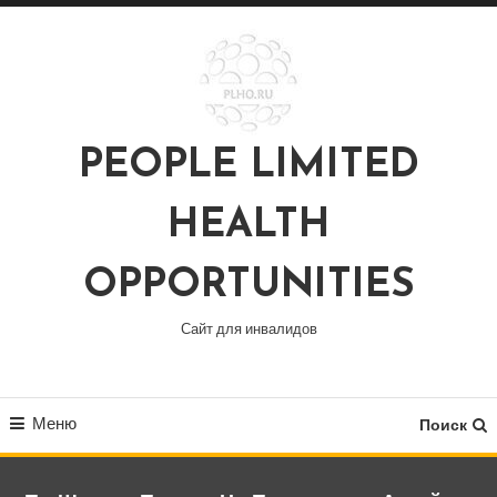
Перейти
к
содержимому
PEOPLE LIMITED
HEALTH
OPPORTUNITIES
Сайт для инвалидов
Меню
Поиск