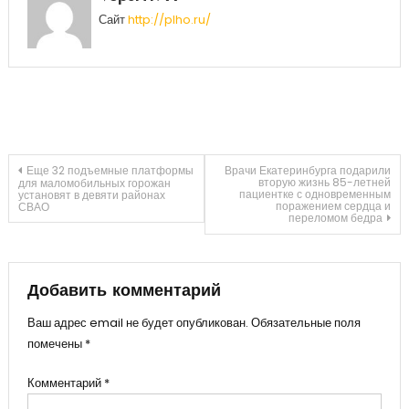
Сайт
http://plho.ru/
Навигация
Еще 32 подъемные платформы
Врачи Екатеринбурга подарили
вторую жизнь 85-летней
для маломобильных горожан
пациентке с одновременным
установят в девяти районах
поражением сердца и
СВАО
по
переломом бедра
записям
Добавить комментарий
Ваш адрес email не будет опубликован.
Обязательные поля
помечены
*
Комментарий
*