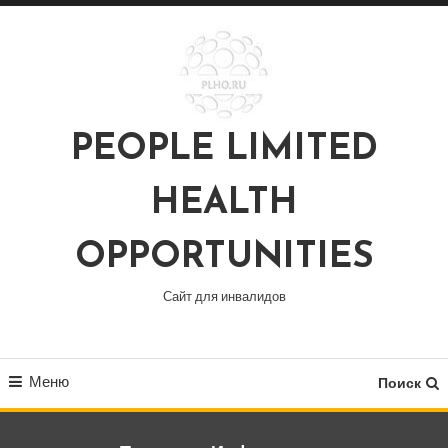
Перейти
к
содержимому
PEOPLE LIMITED
HEALTH
OPPORTUNITIES
Сайт для инвалидов
Меню
Поиск