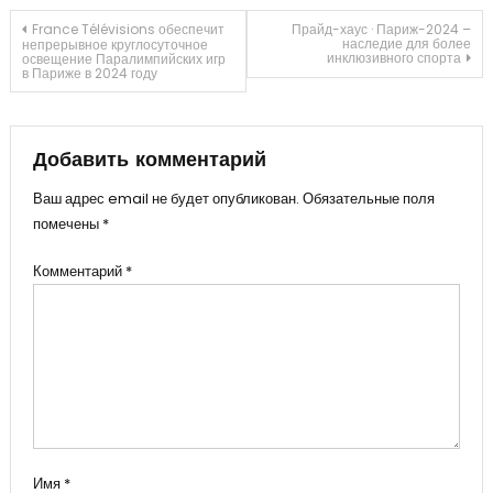
Навигация
France Télévisions обеспечит
Прайд-хаус · Париж-2024 –
наследие для более
непрерывное круглосуточное
инклюзивного спорта
освещение Паралимпийских игр
в Париже в 2024 году
по
записям
Добавить комментарий
Ваш адрес email не будет опубликован.
Обязательные поля
помечены
*
Комментарий
*
Имя
*