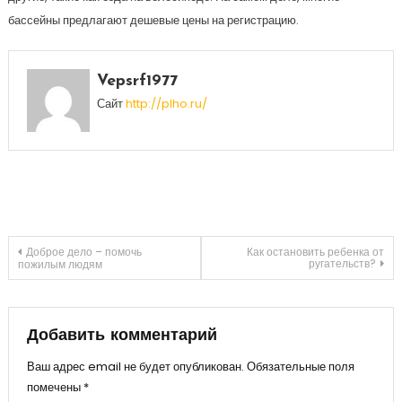
бассейны предлагают дешевые цены на регистрацию.
Vepsrf1977
Сайт
http://plho.ru/
Навигация
Доброе дело – помочь
Как остановить ребенка от
ругательств?
пожилым людям
по
записям
Добавить комментарий
Ваш адрес email не будет опубликован.
Обязательные поля
помечены
*