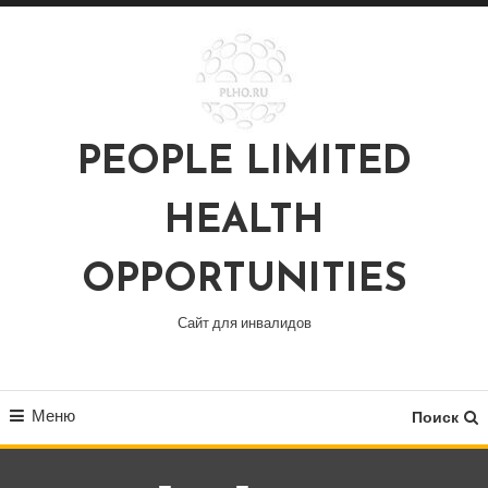
Перейти
к
содержимому
PEOPLE LIMITED
HEALTH
OPPORTUNITIES
Сайт для инвалидов
Меню
Поиск