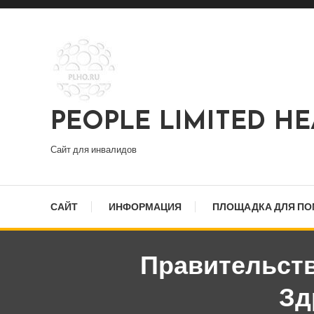
Перейти
к
содержимому
PEOPLE LIMITED H
Сайт для инвалидов
САЙТ
ИНФОРМАЦИЯ
ПЛОЩАДКА ДЛЯ П
Правительст
Зд