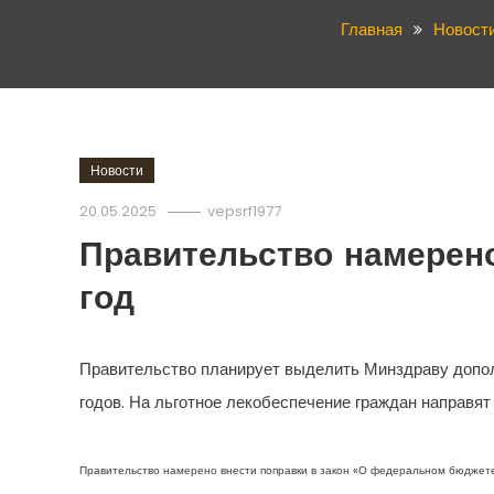
Главная
Новост
Новости
20.05.2025
vepsrf1977
Правительство намерено
год
Правительство планирует выделить Минздраву допол
годов. На льготное лекобеспечение граждан направят 
Правительство намерено внести поправки в закон «О федеральном бюджет