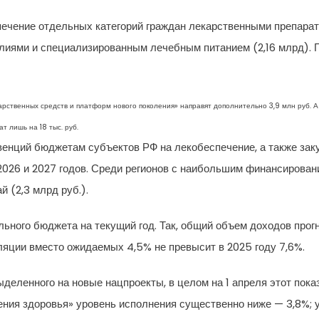
ечение отдельных категорий граждан лекарственными препарата
лиями и специализированным лечебным питанием (2,16 млрд). Г
арственных средств и платформ нового поколения» направят дополнительно 3,9 млн руб.
 лишь на 18 тыс. руб.
енций бюджетам субъектов РФ на лекобеспечение, а также заку
026 и 2027 годов. Среди регионов с наибольшим финансирование
й (2,3 млрд руб.).
ного бюджета на текущий год. Так, общий объем доходов прогн
яции вместо ожидаемых 4,5% не превысит в 2025 году 7,6%.
деленного на новые нацпроекты, в целом на 1 апреля этот пок
ения здоровья» уровень исполнения существенно ниже — 3,8%; 