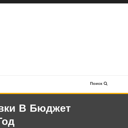
Поиск
вки В Бюджет
Год