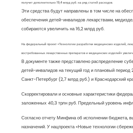
получит дополнительно 19,4 млрд руб. на ряд статей расходов.
Эти средства будут направлены в том числе на обесп
обеспечения детей-инвалидов лекарствами, медизде
собираются увеличить на 16,2 млрд руб.
На федеральный проект «Технологии разработки медицинских изделий, лек
востребованных лекарственных препаратов и медицинских изделий» увеличат
В документе также представлено распределение субв
детей-инвалидов на текущий год и плановый период 2
Санкт-Петербург (2,7 млрд руб.) и Краснодарский кра
Скорректировали и основные характеристики федераль
заложенных 40,3 трлн руб. Предельный уровень инфл
Согласно отчету Минфина об исполнении бюджета, вы
назначений. У нацпроекта «Новые технологии сбереж