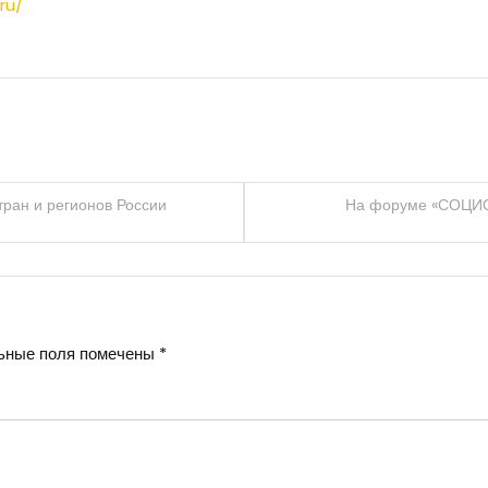
ru/
тран и регионов России
На форуме «СОЦИО»
ьные поля помечены
*