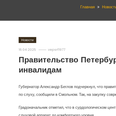
Главная
Новост
Новости
16.04.2025
vepsrf1977
Правительство Петербур
инвалидам
Губернатор Александр Беглов подчеркнул, что пра
по слуху, сообщили в Смольном. Так, на закупку сов
Градоначальник отметил, что в сурдологическом цен
слуховой аппарат до комфортного уровня.