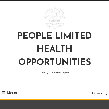
Перейти
к
содержимому
PEOPLE LIMITED
HEALTH
OPPORTUNITIES
Сайт для инвалидов
Меню
Поиск