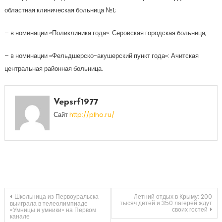
областная клиническая больница №1;
– в номинации «Поликлиника года»: Серовская городская больница;
– в номинации «Фельдшерско-акушерский пункт года»: Ачитская
центральная районная больница.
Vepsrf1977
Сайт
http://plho.ru/
Навигация
Школьница из Первоуральска
Летний отдых в Крыму: 200
тысяч детей и 350 лагерей ждут
выиграла в телеолимпиаде
своих гостей
«Умницы и умники» на Первом
канале
по