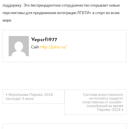
поддержку. Это беспрецедентное сотрудничество открывает новые
перспективы для продвижения интеграции ЛГБТИ+ в спорт во всем
мире.
Vepsrf1977
Сайт
http://plho.ru/
Навигация
Жеребьевка Парижа-2024
Система искусственного
интеллекта защитит
проходит 3 июня
спортсменов от онлайн-
оскорблений во время
по
Парижа-2024
записям