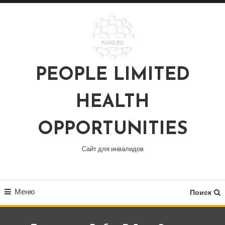
Перейти
к
содержимому
PEOPLE LIMITED
HEALTH
OPPORTUNITIES
Сайт для инвалидов
Меню
Поиск