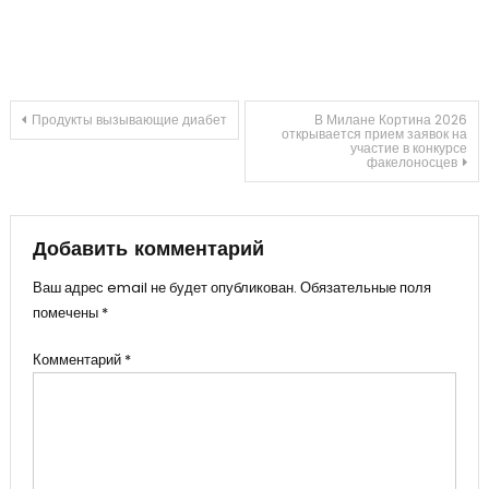
Навигация
Продукты вызывающие диабет
В Милане Кортина 2026
открывается прием заявок на
участие в конкурсе
факелоносцев
по
записям
Добавить комментарий
Ваш адрес email не будет опубликован.
Обязательные поля
помечены
*
Комментарий
*