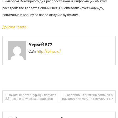
Символом Всемирного дня распространения информации об этом
расстройстве является синий цвет. Он символизирует надежду,
понимание и борьбу за права людей с аутизмом.
Донская газета
Vepsrf1977
Сайт
http://plho.ru/
Навигация
Пожилые петербуржцы получат
Екатерина Стенякина заявила о
расширении льгот на лекарства
2,3 тысячи слуховых аппаратов
по