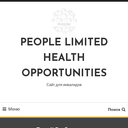
Перейти
к
содержимому
PEOPLE LIMITED
HEALTH
OPPORTUNITIES
Сайт для инвалидов
Меню
Поиск