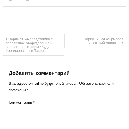
Навигация
Париж 2024 представляет
Париж-2024 открывает
гигантский мегастор
спортивное оборудование и
сооружения, которые будут
брендированы в Париже
по
записям
Добавить комментарий
Ваш адрес email не будет опубликован.
Обязательные поля
помечены
*
Комментарий
*