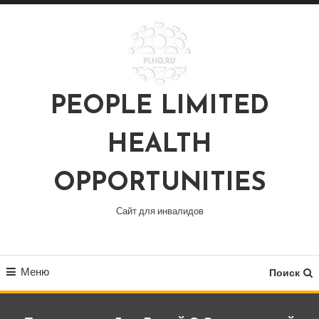
Перейти
к
содержимому
PEOPLE LIMITED
HEALTH
OPPORTUNITIES
Сайт для инвалидов
Меню
Поиск