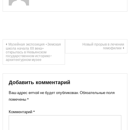
Навигация
Музейная экспозиция «Земская
Новый прорыв в лечении
гемофилии
школа начала XX века»
открылась в Невьянском
государственном историко-
по
архитектурном музее
записям
Добавить комментарий
Ваш адрес email не будет опубликован.
Обязательные поля
помечены
*
Комментарий
*