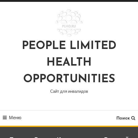
Перейти
к
содержимому
PEOPLE LIMITED
HEALTH
OPPORTUNITIES
Сайт для инвалидов
Меню
Поиск