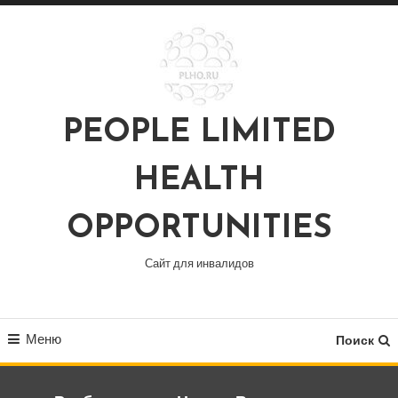
Перейти
к
содержимому
PEOPLE LIMITED
HEALTH
OPPORTUNITIES
Сайт для инвалидов
Меню
Поиск