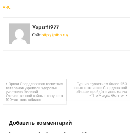
АИС
Vepsrf1977
Сайт
http://plho.ru/
Навигация
Врачи Свердловского госпиталя
Турнир с участием более 250
юных хоккеистов Свердловской
ветеранов укрепили здоровье
области пройдёт в день матча
участника Великой
«The Magic Game»
Отечественной войны в канун его
по
100-летнего юбилея
записям
Добавить комментарий