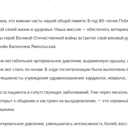
ана, это важная часть нашей общей памяти. В год 80-летия Поб
ной своей жизни и здоровья. Наша миссия — обеспечить ветера
обы герой Великой Отечественной войны встретил свой вековой р
войн Валентина Ямпольская.
 на нестабильное артериальное давление, выраженную одышку, 
и не мог спать по ночам. В ходе госпитализации была выполнена
пециалисты учреждения здравоохранения: кардиолог, невролог, 
ста пациента и сопутствующих заболеваний. Уже через нескол
открыт к общению и настроен на выздоровление, — это огромный
ашкина.
ртериальное давление, уменьшилась интенсивность болей, восс