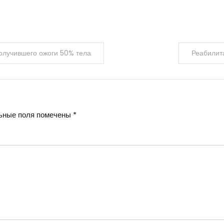
получившего ожоги 50% тела
Реабилит
ьные поля помечены
*