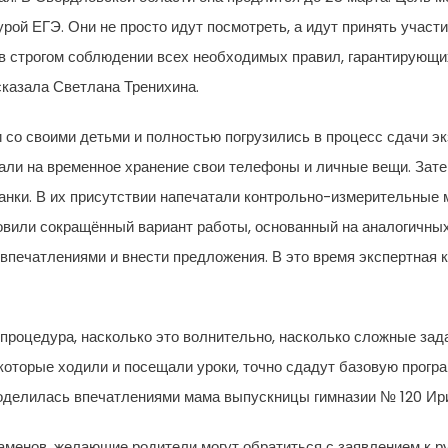
рой ЕГЭ. Они не просто идут посмотреть, а идут принять участ
 в строгом соблюдении всех необходимых правил, гарантирующих
сказала Светлана Тренихина.
со своими детьми и полностью погрузились в процесс сдачи эк
дали на временное хранение свои телефоны и личные вещи. Зат
анки. В их присутствии напечатали контрольно-измерительные 
овили сокращённый вариант работы, основанный на аналогичных
впечатлениями и внести предложения. В это время экспертная 
 процедура, насколько это волнительно, насколько сложные зада
которые ходили и посещали уроки, точно сдадут базовую програ
поделилась впечатлениями мама выпускницы гимназии № 120 Ир
заменов, желающие родители могут обратиться с заявлением к р