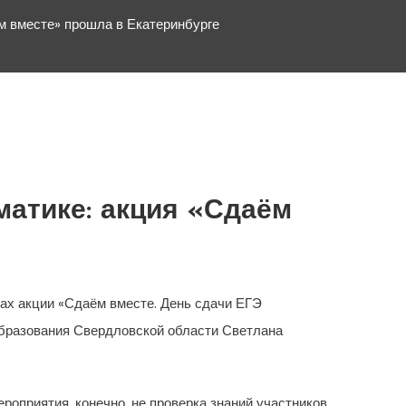
м вместе» прошла в Екатеринбурге
матике: акция «Сдаём
ках акции «Сдаём вместе. День сдачи ЕГЭ
образования Свердловской области Светлана
роприятия, конечно, не проверка знаний участников