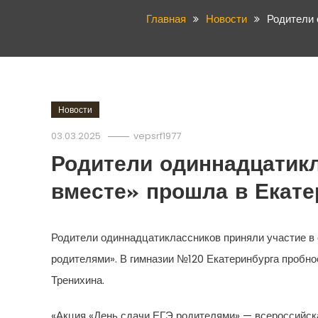
Главная
Новости
Родители 
Новости
03.03.2025
vepsrf1977
Родители одиннадцатикл
вместе» прошла в Екате
Родители одиннадцатиклассников приняли участие в 
родителями». В гимназии №120 Екатеринбурга пробн
Тренихина.
«Акция «День сдачи ЕГЭ родителями» — всероссийская