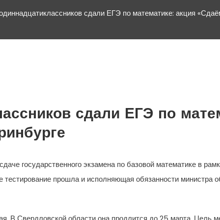
одиннадцатиклассников сдали ЕГЭ по математике: акция «Сдаё
ассников сдали ЕГЭ по мате
ринбурге
сдаче государственного экзамена по базовой математике в рам
ое тестирование прошла и исполняющая обязанности министра 
. В Свердловской области она продлится до 25 марта. Цель ме