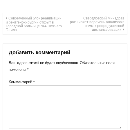
Навигация
Современный блок реанимации
Свердловский Минздрав
расширяет перечень анализов в
и рентгенохирургии открыт в
рамках репродуктивной
Городской больнице №4 Нижнего
диспансеризации
Тагила
по
записям
Добавить комментарий
Ваш адрес email не будет опубликован.
Обязательные поля
помечены
*
Комментарий
*