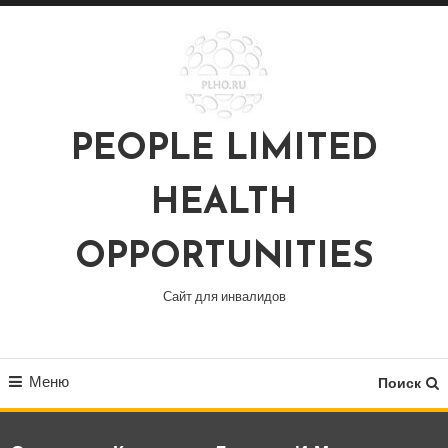
Перейти
к
содержимому
PEOPLE LIMITED
HEALTH
OPPORTUNITIES
Сайт для инвалидов
Меню
Поиск