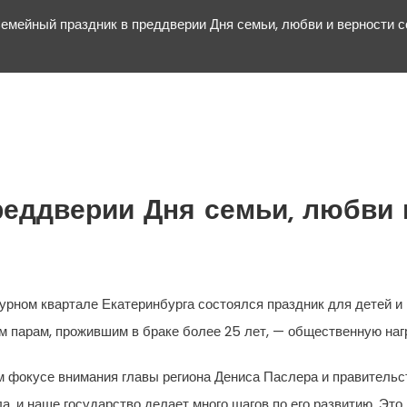
емейный праздник в преддверии Дня семьи, любви и верности с
еддверии Дня семьи, любви 
турном квартале Екатеринбурга состоялся праздник для детей и
м парам, прожившим в браке более 25 лет, — общественную нагр
м фокусе внимания главы региона Дениса Паслера и правитель
а, и наше государство делает много шагов по его развитию. Эт