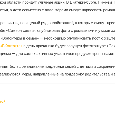
ской области пройдут уличные акции. В Екатеринбурге, Нижнем
стья, а дети совместно с волонтёрами смогут нарисовать ромаш
роприятия, но и целый ряд онлайн-акций, к которым смогут при
обе «Символ семьи», опубликовав фото с ромашками и указав 
и «Волонтёры в семье» — необходимо опубликовать пост с хэш
 «ВКонтакте»
в день праздника будет запущен фотоконкурс «Сем
циями — для самых активных участников предусмотрены памят
еляет большое внимание поддержке семей с детьми и сохранен
реализуются меры, направленные на поддержку родительства и 
ru/