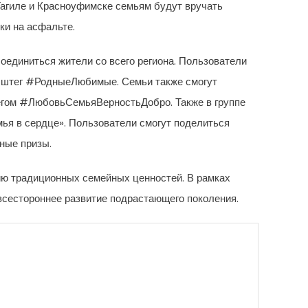
 Тагиле и Красноуфимске семьям будут вручать
ки на асфальте.
соединиться жители со всего региона. Пользователи
хэштег #РодныеЛюбимые. Семьи также смогут
тегом #ЛюбовьСемьяВерностьДобро. Также в группе
ья в сердце». Пользователи смогут поделиться
ные призы.
ию традиционных семейных ценностей. В рамках
всестороннее развитие подрастающего поколения.