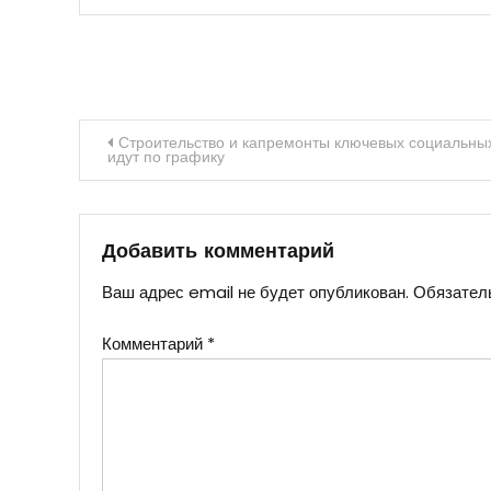
Навигация
Строительство и капремонты ключевых социальных
идут по графику
по
записям
Добавить комментарий
Ваш адрес email не будет опубликован.
Обязател
Комментарий
*