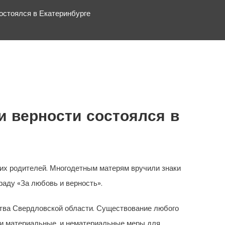
остоялся в Екатеринбурге
и верности состоялся в
 их родителей. Многодетным матерям вручили знаки
аду «За любовь и верность».
ства Свердловской области. Существование любого
о и материальные, и нематериальные меры для