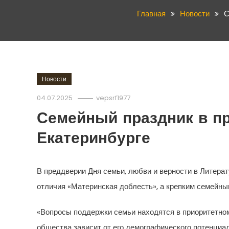
Главная
Новости
С
Новости
04.07.2025
vepsrf1977
Семейный праздник в пр
Екатеринбурге
В преддверии Дня семьи, любви и верности в Литера
отличия «Материнская доблесть», а крепким семейны
«Вопросы поддержки семьи находятся в приоритетно
общества зависит от его демографического потенциал