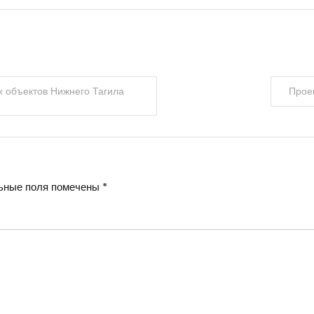
 объектов Нижнего Тагила
Прое
ьные поля помечены
*