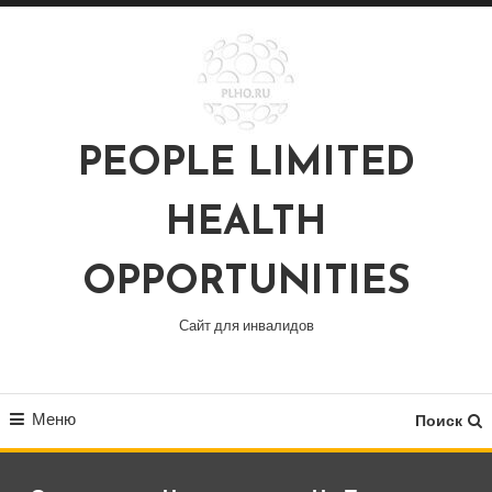
Перейти
к
содержимому
PEOPLE LIMITED
HEALTH
OPPORTUNITIES
Сайт для инвалидов
Меню
Поиск