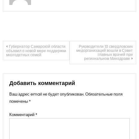
Навигация
Губернатор Самарской области
Руководители 13 свердловских
медорганизаций вошли в Совет
объявил о новой мере поддержки
главных врачей при
многодетных семей
региональном Минздраве
по
записям
Добавить комментарий
Ваш адрес email не будет опубликован.
Обязательные поля
помечены
*
Комментарий
*