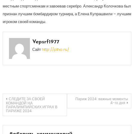
местным спортсменкам и завоевав серебро. Александр Колочкова был
признан лучшим бомбардиром турнира, а Елена Купрашвили – лучшим
игроком своей команды.
Vepsrf1977
Сайт
http://plho.ru/
Навигация
СЛЕДИТЕ ЗА СВОЕЙ
Париж 2024: важные моменты
4-го дня
КОМАНДОЙ НА
ПАРАЛИМПИЙСКИХ ИГРАХ В
ПАРИЖЕ 2024
по
записям