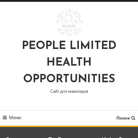
Перейти
к
содержимому
PEOPLE LIMITED
HEALTH
OPPORTUNITIES
Сайт для инвалидов
Меню
Поиск