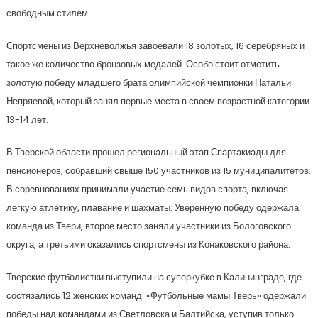
свободным стилем.
Спортсмены из Верхневолжья завоевали 18 золотых, 16 серебряных и
такое же количество бронзовых медалей. Особо стоит отметить
золотую победу младшего брата олимпийской чемпионки Натальи
Непряевой, который занял первые места в своем возрастной категории
13-14 лет.
В Тверской области прошел региональный этап Спартакиады для
пенсионеров, собравший свыше 150 участников из 15 муниципалитетов.
В соревнованиях принимали участие семь видов спорта, включая
легкую атлетику, плавание и шахматы. Уверенную победу одержала
команда из Твери, второе место заняли участники из Бологовского
округа, а третьими оказались спортсмены из Конаковского района.
Тверские футболистки выступили на суперкубке в Калининграде, где
состязались 12 женских команд. «Футбольные мамы Тверь» одержали
победы над командами из Светловска и Балтийска, уступив только