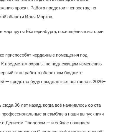
анию проект. Работа предстоит непростая, но
кой области Илья Марков.
кие маршруты Екатеринбурга, посвящённые истории
кже приспособят чердачные помещения под
. К предметам охраны, не подлежащим изменению,
 первый этап работ в областном бюджете
ей — средства будут выделяться поэтапно в 2026–
 сюда 36 лет назад, когда всё начиналось со ста
 и профессиональные ансамбли, а наши выпускники
е с Денисом Паслером — и сейчас начинаем
— сказала директор Свердловской государственной