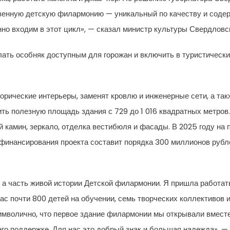
венную детскую филармонию — уникальный по качеству и содерж
нно входим в этот цикл», — сказал министр культуры Свердловс
лать особняк доступным для горожан и включить в туристичес
орические интерьеры, заменят кровлю и инженерные сети, а та
ть полезную площадь здания с 729 до 1 016 квадратных метров
 камин, зеркало, отделка вестибюля и фасады. В 2025 году на
финансирования проекта составит порядка 300 миллионов рубл
, а часть живой истории Детской филармонии. Я пришла работать
нас почти 800 детей на обучении, семь творческих коллективов
имволично, что первое здание филармонии мы открывали вмест
его поддержке. Для нас это добрый знак и большая надежда», 