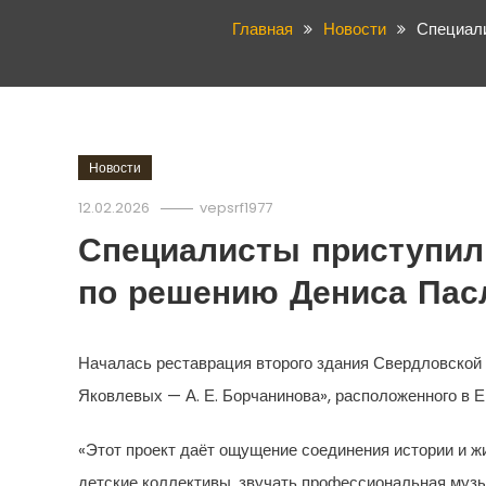
Главная
Новости
Специали
Новости
12.02.2026
vepsrf1977
Специалисты приступили
по решению Дениса Пас
Началась реставрация второго здания Свердловской 
Яковлевых — А. Е. Борчанинова», расположенного в 
«Этот проект даёт ощущение соединения истории и 
детские коллективы, звучать профессиональная музы