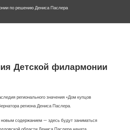
монии по решению Дениса Паслера
ния Детской филармонии
аследия регионального значения «Дом купцов
бернатора региона Дениса Паслера.
я новым содержанием — здесь будут заниматься
ердловской области Дениса Паслера начата