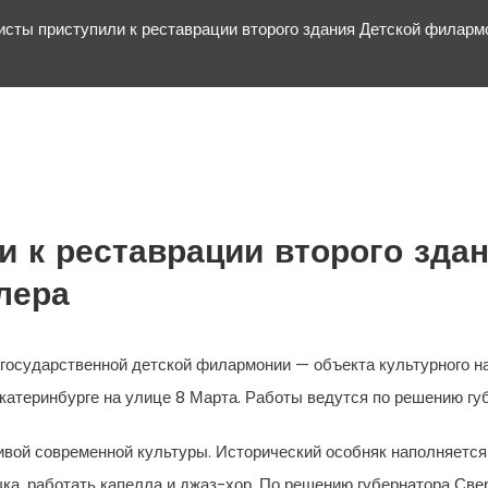
сты приступили к реставрации второго здания Детской филар
 к реставрации второго зда
лера
государственной детской филармонии — объекта культурного н
Екатеринбурге на улице 8 Марта. Работы ведутся по решению гу
живой современной культуры. Исторический особняк наполняетс
ка, работать капелла и джаз-хор. По решению губернатора Св