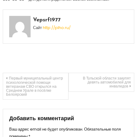
Vepsrf1977
Сайт
http://plho.ru/
Навигация
Первый муниципальный центр
В Тульской области закупят
девять автомобилей для
психологической помощи
инвалидов
ветеранам СВО открылся на
Среднем Урале в посёлке
по
Белоярский
записям
Добавить комментарий
Ваш адрес email не будет опубликован.
Обязательные поля
помечены
*