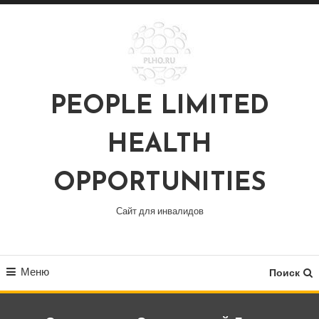
Перейти
к
содержимому
PEOPLE LIMITED
HEALTH
OPPORTUNITIES
Сайт для инвалидов
Меню
Поиск