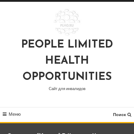
Перейти
к
содержимому
PEOPLE LIMITED
HEALTH
OPPORTUNITIES
Сайт для инвалидов
Меню
Поиск