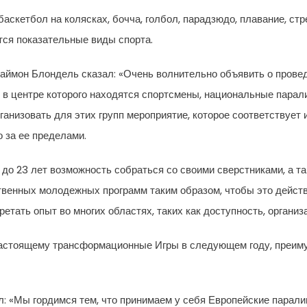
баскетбол на колясках, бочча, голбол, парадзюдо, плавание, ст
тся показательные виды спорта.
аймон Блондель сказал: «Очень волнительно объявить о провед
, в центре которого находятся спортсмены, национальные пара
анизовать для этих групп мероприятие, которое соответствует 
 за ее пределами.
до 23 лет возможность собраться со своими сверстниками, а так
венных молодежных программ таким образом, чтобы это действ
ретать опыт во многих областях, таких как доступность, орган
настоящему трансформационные Игры в следующем году, преиму
 «Мы гордимся тем, что принимаем у себя Европейские парали