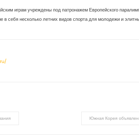
ийским играм учреждены под патронажем Европейского паралимп
 в себя несколько летних видов спорта для молодежи и элитн
ru/
вания
Южная Корея объявлена