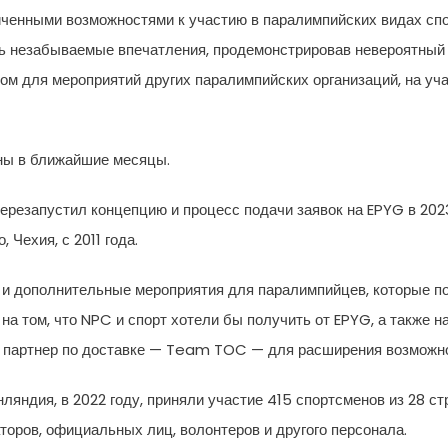
ниченными возможностями к участию в паралимпийских видах сп
ть незабываемые впечатления, продемонстрировав невероятны
ром для мероприятий других паралимпийских организаций, на уч
ны в ближайшие месяцы.
ерезапустил концепцию и процесс подачи заявок на EPYG в 202
 Чехия, с 2011 года.
 и дополнительные мероприятия для паралимпийцев, которые под
на том, что NPC и спорт хотели бы получить от EPYG, а также 
ен партнер по доставке — Team TOC — для расширения возможно
яндия, в 2022 году, приняли участие 415 спортсменов из 28 ст
торов, официальных лиц, волонтеров и другого персонала.