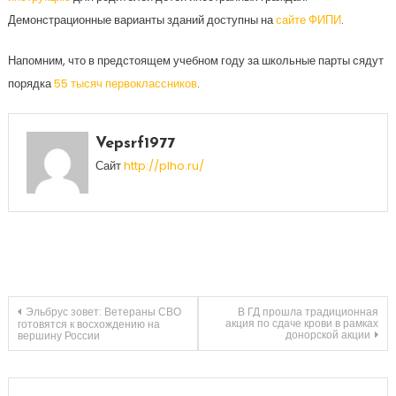
Демонстрационные варианты зданий доступны на
сайте ФИПИ
.
Напомним, что в предстоящем учебном году за школьные парты сядут
порядка
55 тысяч первоклассников
.
Vepsrf1977
Сайт
http://plho.ru/
Навигация
Эльбрус зовет: Ветераны СВО
В ГД прошла традиционная
акция по сдаче крови в рамках
готовятся к восхождению на
донорской акции
вершину России
по
записям