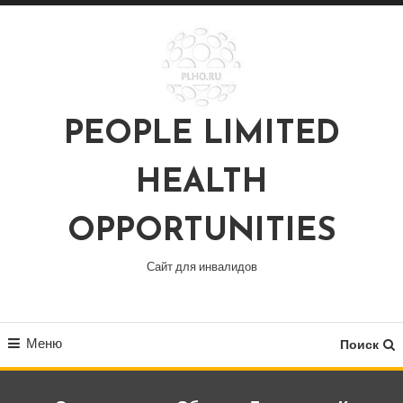
Перейти
к
содержимому
PEOPLE LIMITED
HEALTH
OPPORTUNITIES
Сайт для инвалидов
Меню
Поиск