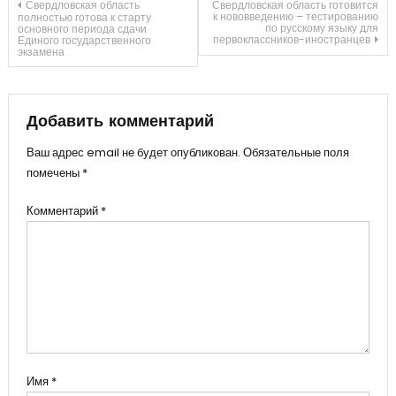
Навигация
Свердловская область
Свердловская область готовится
к нововведению – тестированию
полностью готова к старту
по русскому языку для
основного периода сдачи
первоклассников-иностранцев
Единого государственного
по
экзамена
записям
Добавить комментарий
Ваш адрес email не будет опубликован.
Обязательные поля
помечены
*
Комментарий
*
Имя
*