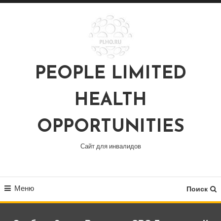
Перейти
к
содержимому
PEOPLE LIMITED
HEALTH
OPPORTUNITIES
Сайт для инвалидов
Меню
Поиск