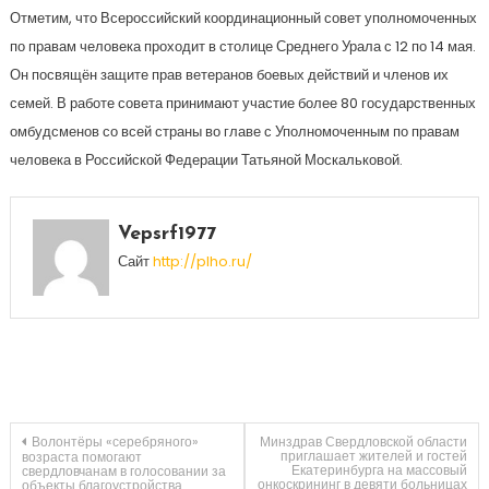
Отметим, что Всероссийский координационный совет уполномоченных
по правам человека проходит в столице Среднего Урала с 12 по 14 мая.
Он посвящён защите прав ветеранов боевых действий и членов их
семей. В работе совета принимают участие более 80 государственных
омбудсменов со всей страны во главе с Уполномоченным по правам
человека в Российской Федерации Татьяной Москальковой.
Vepsrf1977
Сайт
http://plho.ru/
Навигация
Волонтёры «серебряного»
Минздрав Свердловской области
приглашает жителей и гостей
возраста помогают
Екатеринбурга на массовый
свердловчанам в голосовании за
онкоскрининг в девяти больницах
объекты благоустройства