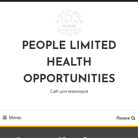
Перейти
к
содержимому
PEOPLE LIMITED
HEALTH
OPPORTUNITIES
Сайт для инвалидов
Меню
Поиск