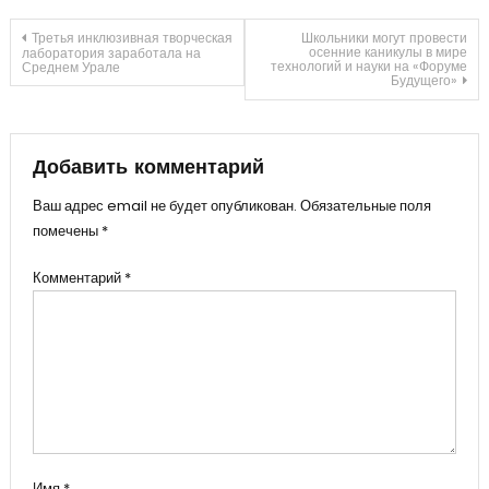
Навигация
Третья инклюзивная творческая
Школьники могут провести
осенние каникулы в мире
лаборатория заработала на
технологий и науки на «Форуме
Среднем Урале
Будущего»
по
записям
Добавить комментарий
Ваш адрес email не будет опубликован.
Обязательные поля
помечены
*
Комментарий
*
Имя
*