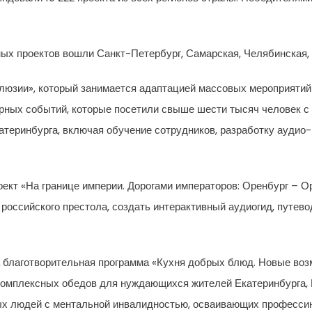
ых проектов вошли Санкт-Петербург, Самарская, Челябинская,
люзии», который занимается адаптацией массовых мероприятий
рных событий, которые посетили свыше шести тысяч человек с
теринбурга, включая обучение сотрудников, разработку аудио-
ект «На границе империи. Дорогами императоров: Оренбург – Ор
оссийского престола, создать интерактивный аудиогид, путево
а благотворительная программа «Кухня добрых блюд. Новые во
 комплексных обедов для нуждающихся жителей Екатеринбурга,
ых людей с ментальной инвалидностью, осваивающих профессию