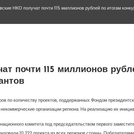
ские НКО получат почти 115 миллионов рублей по итогам конку
ат почти 115 миллионов рубл
антов
в по количеству проектов, поддержанных Фондом президентских
екоммерческие организации региона. На реализацию их инициат
инационного комитета под председательством первого заместит
ендовали 10 222 проекта из всех регионов страны. Победителями