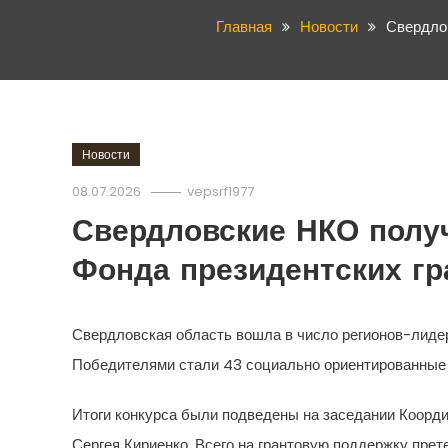
Главная
Новости
Свердлов
Новости
08.07.2026
vepsrf1977
Свердловские НКО получ
Фонда президентских гр
Свердловская область вошла в число регионов-лидеро
Победителями стали 43 социально ориентированные н
Итоги конкурса были подведены на заседании Коорд
Сергея Кириенко. Всего на грантовую поддержку прет