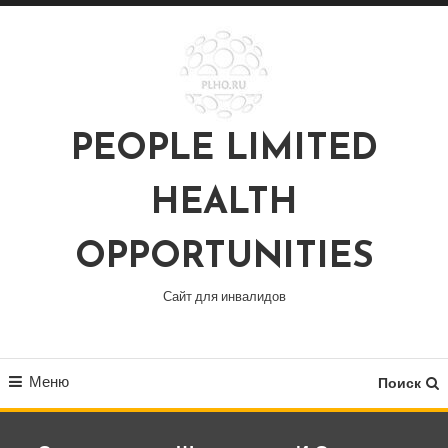
Перейти
к
содержимому
PEOPLE LIMITED
HEALTH
OPPORTUNITIES
Сайт для инвалидов
Меню
Поиск